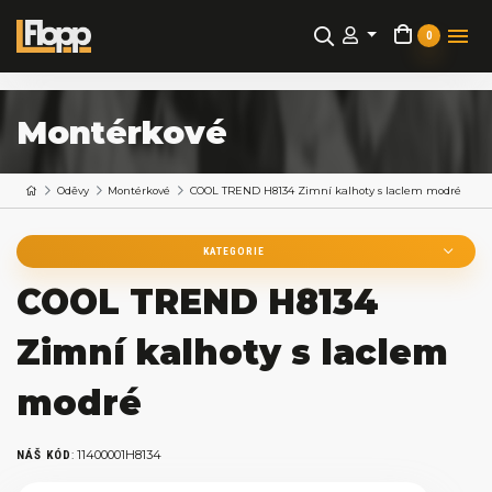
0
Montérkové
Oděvy
Montérkové
COOL TREND H8134 Zimní kalhoty s laclem modré
KATEGORIE
COOL TREND H8134
Zimní kalhoty s laclem
modré
:
11400001H8134
NÁŠ KÓD