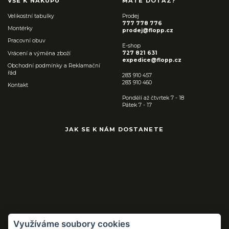
VŠE K NÁKUPU
MÁTE DOTAZ?
Velikostní tabulky
Prodej
777 778 776
Montérky
prodej@flopp.cz
Pracovní obuv
E-shop
727 821 631
Vrácení a výměna zboží
expedice@flopp.cz
Obchodní podmínky a Reklamační
řád
283 910 457
283 910 460
Kontakt
Pondělí až čtvrtek 7 - 18
Pátek 7 - 17
JAK SE K NÁM DOSTANETE
Využíváme soubory cookies