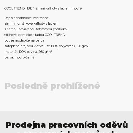
COOL TREND H8134 Zimní kalhoty s laclem modré
Popis a technické informace
zimní montérkové kalhoty s laclem
s černou prošívanou taffetovou podšívkou
střihově identické s řadou COOL TREND
pouze modro-černá barva
zateplené hřejivou vložkou ze 100% polyesteru, 120 g/m²
materiál: 100% bavlna, 260 g/m²
barva: modro-černá
Posledně prohlížené
Prodejna pracovních oděvů