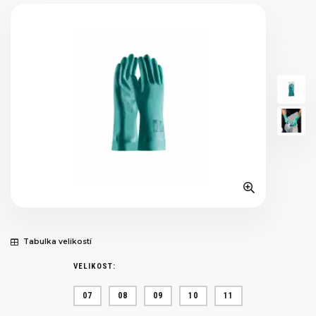
Tabulka velikostí
VELIKOST:
07
08
09
10
11