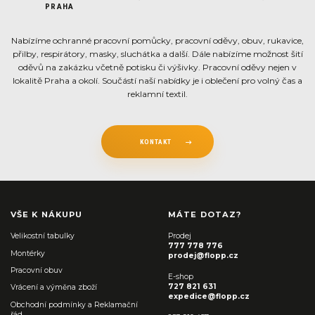
PRAHA
Nabízíme ochranné pracovní pomůcky, pracovní oděvy, obuv, rukavice,
přilby, respirátory, masky, sluchátka a další. Dále nabízíme možnost šití
oděvů na zakázku včetně potisku či výšivky. Pracovní oděvy nejen v
lokalitě Praha a okolí. Součástí naší nabídky je i oblečení pro volný čas a
reklamní textil.
KONTAKT
VŠE K NÁKUPU
MÁTE DOTAZ?
Velikostní tabulky
Prodej
777 778 776
Montérky
prodej@flopp.cz
Pracovní obuv
E-shop
727 821 631
Vrácení a výměna zboží
expedice@flopp.cz
Obchodní podmínky a Reklamační
řád