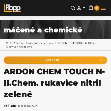
0
máčené a chemické
Rukavice
máčené a chemické
ARDON CHEM TOUCH N-II.Chem.
rukavice nitril zelené
KATEGORIE
ARDON CHEM TOUCH N-
II.Chem. rukavice nitril
zelené
:
10500000A5502
NÁŠ KÓD