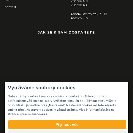
283 910 457
283 910 460
Kontakt
Pondělí až čtvrtek 7 - 18
Pátek 7 - 17
JAK SE K NÁM DOSTANETE
Využíváme soubory cookies
Naše stránky využívají soubory cookies. K používání některých z nich
Pracovní pomůcky
potřebujeme váš souhlas, který vyjádříte kliknutím na „Přijmout vše“. Můžete
pro práci i volný
odsouhlasit i jednotlivě přes „Nastavení“. Nastavení cookies můžete kdykoliv
čas
změnit přes „Nastavení cookies“ v zápatí stránky. Více informací získáte na
stránce
Zpracování cookies
.
FB.COM/FLOPPCZ
Přijmout vše
© 2026 FLOPP CZ S.R.O. |
ZÁSADY ZPRACOVÁNÍ OSOBNÍCH ÚDAJŮ