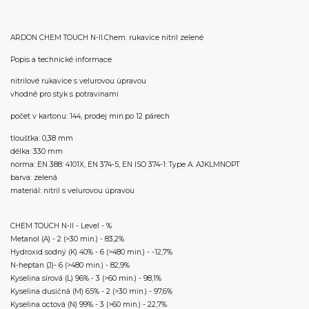
ARDON CHEM TOUCH N-II.Chem. rukavice nitril zelené
Popis a technické informace
nitrilové rukavice s velurovou úpravou
vhodné pro styk s potravinami
počet v kartonu: 144, prodej min.po 12 párech
tloušťka: 0,38 mm
délka: 330 mm
norma: EN 388: 4101X, EN 374-5, EN ISO 374-1: Type A: AJKLMNOPT
barva: zelená
materiál: nitril s velurovou úpravou
CHEM TOUCH N-II - Level - %
Metanol (A) - 2 (>30 min.) - 83,2%
Hydroxid sodný (K) 40% - 6 (>480 min.) - -12,7%
N-heptan (J)- 6 (>480 min.) - 82,9%
Kyselina sírová (L) 96% - 3 (>60 min.) - 98,1%
Kyselina dusičná (M) 65% - 2 (>30 min.) - 97,6%
Kyselina octová (N) 99% - 3 (>60 min.) - 22,7%