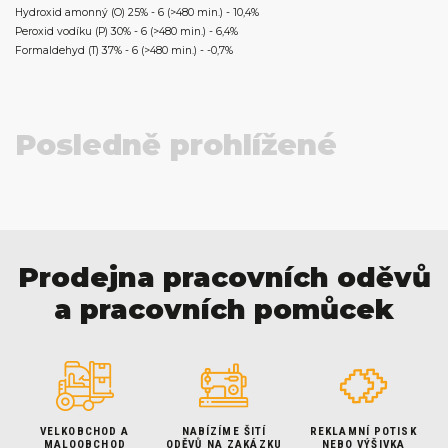
Hydroxid amonný (O) 25% - 6 (>480 min.) - 10,4%
Peroxid vodíku (P) 30% - 6 (>480 min.) - 6,4%
Formaldehyd (T) 37% - 6 (>480 min.) - -0,7%
Posledně prohlížené
Prodejna pracovních oděvů
a pracovních pomůcek
VELKOBCHOD A
NABÍZÍME ŠITÍ
REKLAMNÍ POTISK
MALOOBCHOD
ODĚVŮ NA ZAKÁZKU
NEBO VÝŠIVKA