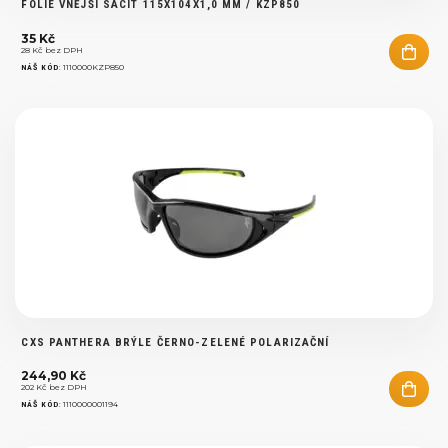
FOLIE VNĚJŠÍ SACIT 115X104X1,0 MM / KZP850
35 Kč
28 Kč bez DPH
:
1110000KZP850
NÁŠ KÓD
CXS PANTHERA BRÝLE ČERNO-ZELENÉ POLARIZAČNÍ
244,90 Kč
202 Kč bez DPH
:
1110000001194
NÁŠ KÓD