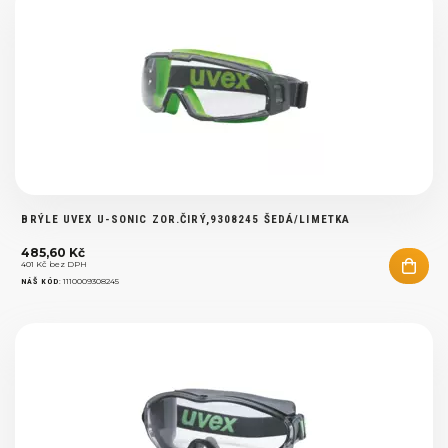
BRÝLE UVEX U-SONIC ZOR.ČIRÝ,9308245 ŠEDÁ/LIMETKA
485,60 Kč
401 Kč bez DPH
:
1110009308245
NÁŠ KÓD