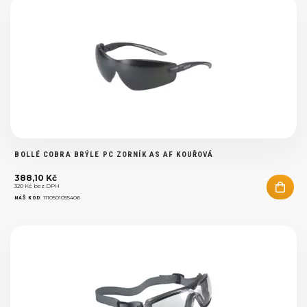
BOLLÉ COBRA BRÝLE PC ZORNÍK AS AF KOUŘOVÁ
388,10 Kč
320 Kč bez DPH
:
1110501055406
NÁŠ KÓD