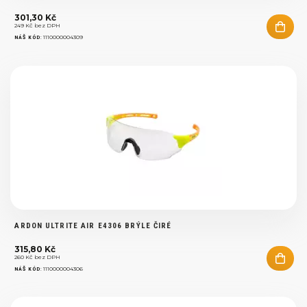
301,30 Kč
249 Kč bez DPH
:
1110000004309
NÁŠ KÓD
ARDON ULTRITE AIR E4306 BRÝLE ČIRÉ
315,80 Kč
260 Kč bez DPH
:
1110000004306
NÁŠ KÓD