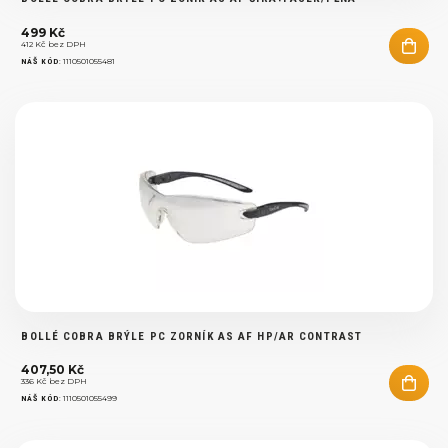
499 Kč
412 Kč bez DPH
:
1110501055481
NÁŠ KÓD
BOLLÉ COBRA BRÝLE PC ZORNÍK AS AF HP/AR CONTRAST
407,50 Kč
336 Kč bez DPH
:
1110501055499
NÁŠ KÓD