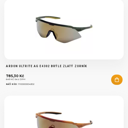
ARDON ULTRITE AG E4302 BRÝLE ZLATÝ ZORNÍK
785,30 Kč
649 Kč bez DPH
:
1110000004302
NÁŠ KÓD