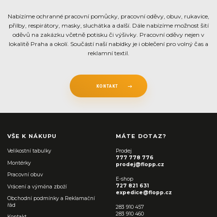
Nabízíme ochranné pracovní pomůcky, pracovní oděvy, obuv, rukavice,
přilby, respirátory, masky, sluchátka a další. Dále nabízíme možnost šití
oděvů na zakázku včetně potisku či výšivky. Pracovní oděvy nejen v
lokalitě Praha a okolí. Součástí naší nabídky je i oblečení pro volný čas a
reklamní textil.
KONTAKT
VŠE K NÁKUPU
MÁTE DOTAZ?
Velikostní tabulky
Prodej
777 778 776
Montérky
prodej@flopp.cz
Pracovní obuv
E-shop
727 821 631
Vrácení a výměna zboží
expedice@flopp.cz
Obchodní podmínky a Reklamační
řád
283 910 457
283 910 460
Kontakt