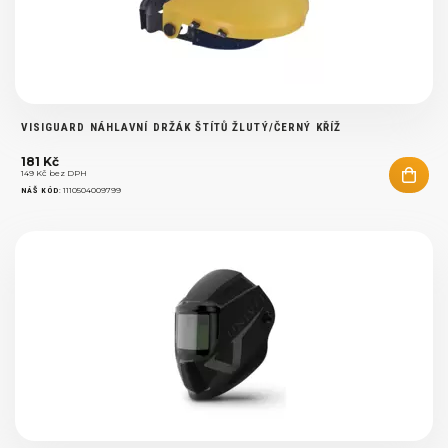
VISIGUARD NÁHLAVNÍ DRŽÁK ŠTÍTŮ ŽLUTÝ/ČERNÝ KŘÍŽ
181 Kč
149 Kč bez DPH
:
1110504009799
NÁŠ KÓD