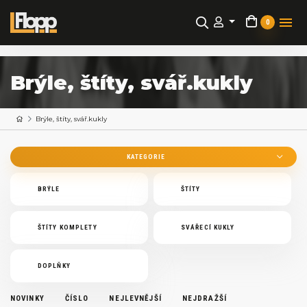
0
Brýle, štíty, svář.kukly
Brýle, štíty, svář.kukly
KATEGORIE
BRÝLE
ŠTÍTY
ŠTÍTY KOMPLETY
SVÁŘECÍ KUKLY
DOPLŇKY
NOVINKY
ČÍSLO
NEJLEVNĚJŠÍ
NEJDRAŽŠÍ