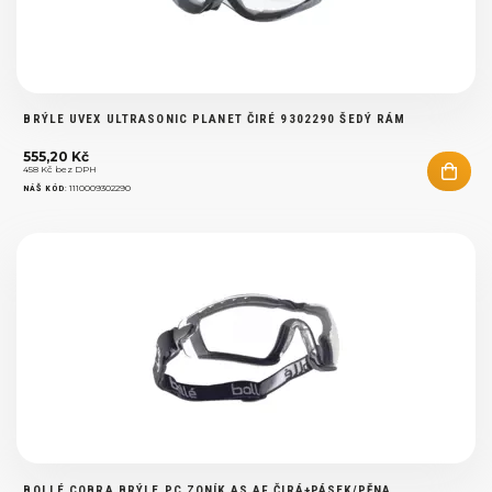
BRÝLE UVEX ULTRASONIC PLANET ČIRÉ 9302290 ŠEDÝ RÁM
555,20 Kč
458 Kč bez DPH
:
1110009302290
NÁŠ KÓD
BOLLÉ COBRA BRÝLE PC ZONÍK AS AF ČIRÁ+PÁSEK/PĚNA