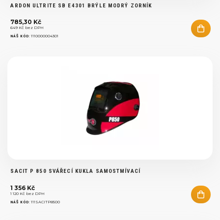
ARDON ULTRITE SB E4301 BRÝLE MODRÝ ZORNÍK
785,30 Kč
649 Kč bez DPH
:
1110000004301
NÁŠ KÓD
SACIT P 850 SVÁŘECÍ KUKLA SAMOSTMÍVACÍ
1 356 Kč
1 120 Kč bez DPH
:
111SACITP8500
NÁŠ KÓD