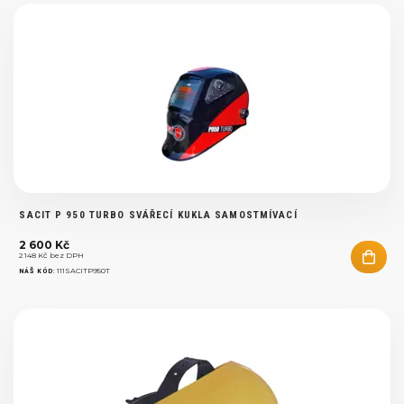
SACIT P 950 TURBO SVÁŘECÍ KUKLA SAMOSTMÍVACÍ
2 600 Kč
2 148 Kč bez DPH
:
111SACITP950T
NÁŠ KÓD