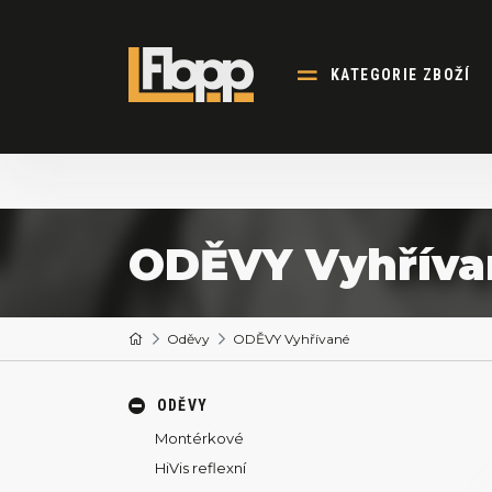
KATEGORIE ZBOŽÍ
ODĚVY Vyhříva
Oděvy
ODĚVY Vyhřívané
ODĚVY
Montérkové
HiVis reflexní