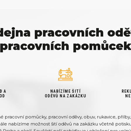
dejna pracovních odě
pracovních pomůce
D A
NABÍZÍME ŠITÍ
REK
OD
ODĚVŮ NA ZAKÁZKU
NE
pracovní pomůcky, pracovní oděvy, obuv, rukavice, přilby, 
Dále nabízíme možnost šití oděvů na zakázku včetně potisku 
ě Praha a okolí. Součástí naší nabídky je i oblečení pro volný 