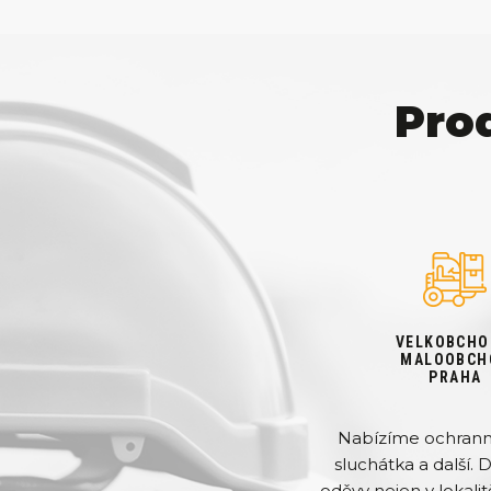
Pro
VELKOBCHO
MALOOBCH
PRAHA
Nabízíme ochranné 
sluchátka a další. 
oděvy nejen v lokalit