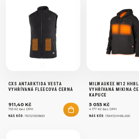
CXS ANTARKTIDA VESTA
MILWAUKEE M12 HHBL
VYHŘÍVANÁ FLEECOVÁ ČERNÁ
VYHŘÍVANÁ MIKINA Č
KAPUCE
911,40 Kč
5 055 Kč
753 Kč bez DPH
4 177 Kč bez DPH
:
1151121001800
:
115M12HHBL400
NÁŠ KÓD
NÁŠ KÓD