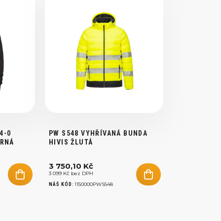
4-0
PW S548 VYHŘÍVANÁ BUNDA
ERNÁ
HIVIS ŽLUTÁ
3 750,10 Kč
3 099 Kč bez DPH
:
1150000PWS548
NÁŠ KÓD