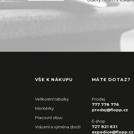
VŠE K NÁKUPU
MÁTE DOTAZ?
Velikostní tabulky
Prodej
777 778 776
Montérky
prodej@flopp.cz
Pracovní obuv
E-shop
727 821 631
Vrácení a výměna zboží
expedice@flopp.cz