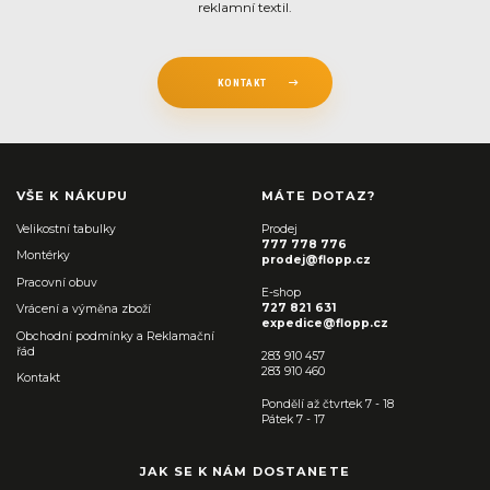
reklamní textil.
KONTAKT
VŠE K NÁKUPU
MÁTE DOTAZ?
Velikostní tabulky
Prodej
777 778 776
Montérky
prodej@flopp.cz
Pracovní obuv
E-shop
727 821 631
Vrácení a výměna zboží
expedice@flopp.cz
Obchodní podmínky a Reklamační
řád
283 910 457
283 910 460
Kontakt
Pondělí až čtvrtek 7 - 18
Pátek 7 - 17
JAK SE K NÁM DOSTANETE