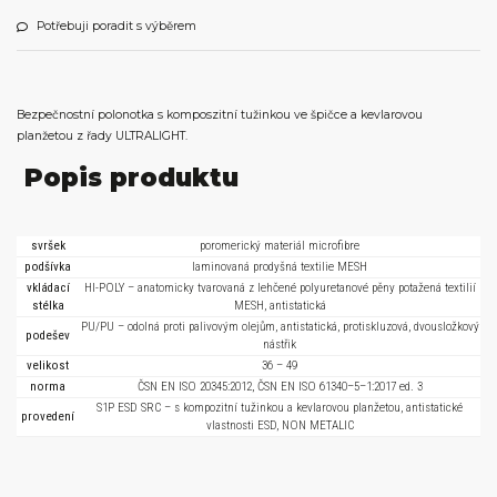
Potřebuji poradit s výběrem
Bezpečnostní polonotka s komposzitní tužinkou ve špičce a kevlarovou
planžetou z řady ULTRALIGHT.
Popis produktu
svršek
poromerický materiál microfibre
podšívka
laminovaná prodyšná textilie MESH
vkládací
HI-POLY – anatomicky tvarovaná z lehčené polyuretanové pěny potažená textilií
stélka
MESH, antistatická
PU/PU – odolná proti palivovým olejům, antistatická, protiskluzová, dvousložkový
podešev
nástřik
velikost
36 – 49
norma
ČSN EN ISO 20345:2012, ČSN EN ISO 61340–5–1:2017 ed. 3
S1P ESD SRC – s kompozitní tužinkou a kevlarovou planžetou, antistatické
provedení
vlastnosti ESD, NON METALIC