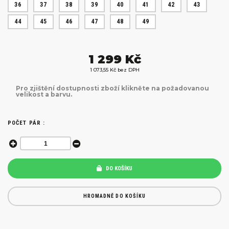
36
37
38
39
40
41
42
43
44
45
46
47
48
49
1 299 Kč
1 073,55 Kč bez DPH
Pro zjištění dostupnosti zboží klikněte na požadovanou
velikost a barvu.
POČET PÁR :
DO KOŠÍKU
HROMADNĚ DO KOŠÍKU