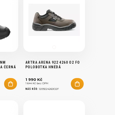
 NM
ARTRA ARENA 922 4260 O2 FO
A ČERNÁ
POLOBOTKA HNĚDÁ
1 990 Kč
1 644 Kč bez DPH
:
1209224260O2F
NÁŠ KÓD