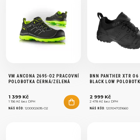
VM ANCONA 2695-O2 PRACOVNÍ
BNN PANTHER XTR O6
POLOBOTKA ČERNÁ/ZELENÁ
BLACK LOW POLOBOTK
1 399 Kč
2 999 Kč
1 156 Kč bez DPH
2 478 Kč bez DPH
:
1200002695-O2
:
1201047031660
NÁŠ KÓD
NÁŠ KÓD