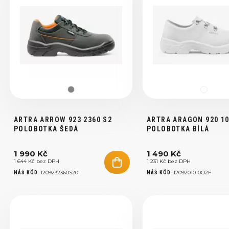
ARTRA ARROW 923 2360 S2
ARTRA ARAGON 920 10
POLOBOTKA ŠEDÁ
POLOBOTKA BÍLÁ
1 990 Kč
1 490 Kč
1 644 Kč bez DPH
1 231 Kč bez DPH
:
1209232360S20
:
1209201010O2F
NÁŠ KÓD
NÁŠ KÓD