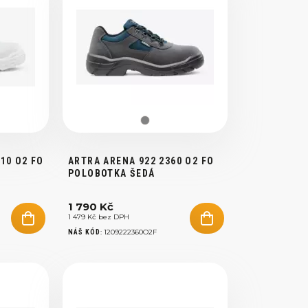
10 O2 FO
ARTRA ARENA 922 2360 O2 FO
POLOBOTKA ŠEDÁ
1 790 Kč
1 479 Kč bez DPH
:
1209222360O2F
NÁŠ KÓD