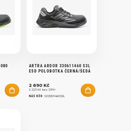
8080
ARTRA ARDOR 330611460 S3L
ESD POLOBOTKA ČERNÁ/ŠEDÁ
Á
2 690 Kč
2 223 Kč bez DPH
:
1203301460S3L
NÁŠ KÓD