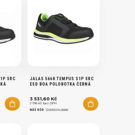
S1P SRC
JALAS 5668 TEMPUS S1P SRC
SKÁ
ESD BOA POLOBOTKA ČERNÁ
3 531,60 Kč
2 918 Kč bez DPH
:
120000JAL5668
NÁŠ KÓD