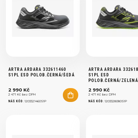
ARTRA ARDARA 332611460
ARTRA ARDARA 33261
S1PL ESD POLOB.ČERNÁ/ŠEDÁ
S1PL ESD
POLOB.ČERNÁ/ZELEN
2 990 Kč
2 990 Kč
2 471 Kč bez DPH
2 471 Kč bez DPH
:
1203321460S1P
:
1203328080S1P
NÁŠ KÓD
NÁŠ KÓD