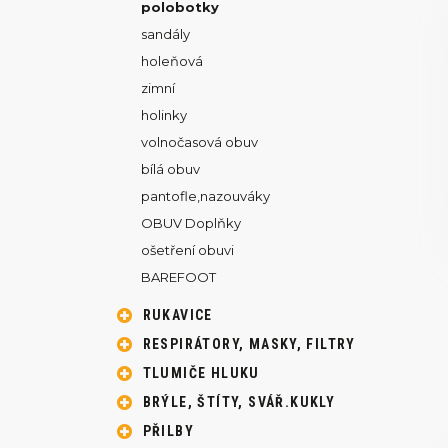
polobotky
sandály
holeňová
zimní
holinky
volnočasová obuv
bílá obuv
pantofle,nazouváky
OBUV Doplňky
ošetření obuvi
BAREFOOT
RUKAVICE
RESPIRÁTORY, MASKY, FILTRY
TLUMIČE HLUKU
BRÝLE, ŠTÍTY, SVÁŘ.KUKLY
PŘILBY