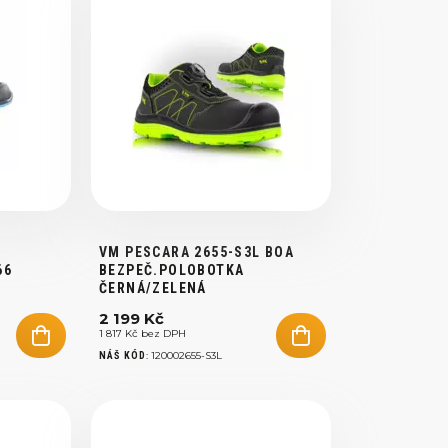
VM PESCARA 2655-S3L BOA
66
BEZPEČ.POLOBOTKA
ČERNÁ/ZELENÁ
2 199 Kč
1 817 Kč bez DPH
:
120002655-S3L
NÁŠ KÓD