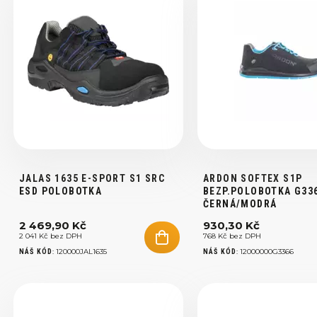
JALAS 1635 E-SPORT S1 SRC
ARDON SOFTEX S1P
ESD POLOBOTKA
BEZP.POLOBOTKA G33
ČERNÁ/MODRÁ
2 469,90 Kč
930,30 Kč
2 041 Kč bez DPH
768 Kč bez DPH
:
120000JAL1635
:
12000000G3366
NÁŠ KÓD
NÁŠ KÓD