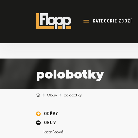
KATEGORIE ZBOŽÍ
polobotky
Obuv
polobotky
ODĚVY
OBUV
kotníková