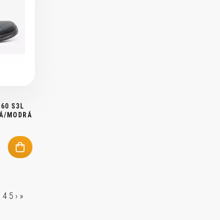
60 S3L
NÁ/MODRÁ
3
4
5
›
»