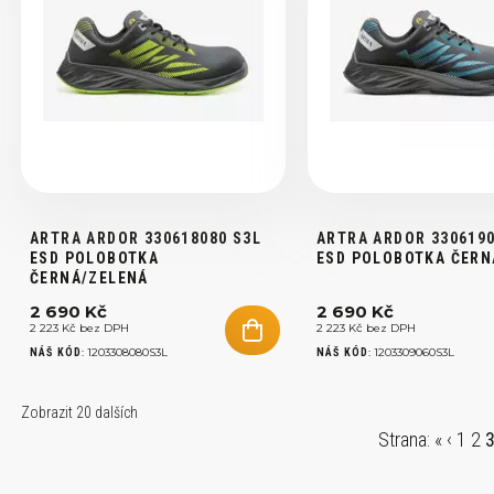
ARTRA ARDOR 330618080 S3L
ARTRA ARDOR 3306190
ESD POLOBOTKA
ESD POLOBOTKA ČER
ČERNÁ/ZELENÁ
2 690 Kč
2 690 Kč
2 223 Kč bez DPH
2 223 Kč bez DPH
:
1203308080S3L
:
1203309060S3L
NÁŠ KÓD
NÁŠ KÓD
Zobrazit
20 dalších
Strana:
«
‹
1
2