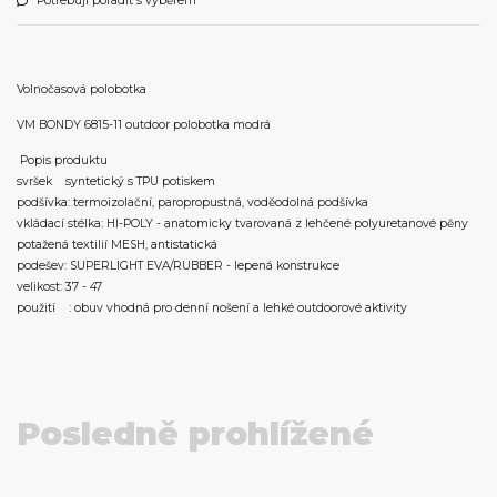
Potřebuji poradit s výběrem
Volnočasová polobotka
VM BONDY 6815-11 outdoor polobotka modrá
Popis produktu
svršek syntetický s TPU potiskem
podšívka: termoizolační, paropropustná, voděodolná podšívka
vkládací stélka: HI-POLY - anatomicky tvarovaná z lehčené polyuretanové pěny
potažená textilií MESH, antistatická
podešev: SUPERLIGHT EVA/RUBBER - lepená konstrukce
velikost: 37 - 47
použití : obuv vhodná pro denní nošení a lehké outdoorové aktivity
Posledně prohlížené