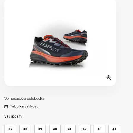
Volnočasová polobotka
Tabulka velikostí
VELIKOST:
37
38
39
40
41
42
43
44