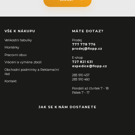
VŠE K NÁKUPU
MÁTE DOTAZ?
Velikostní tabulky
Prodej
777 778 776
Montérky
prodej@flopp.cz
Pracovní obuv
E-shop
727 821 631
Vrácení a výměna zboží
expedice@flopp.cz
Obchodní podmínky a Reklamační
řád
283 910 457
283 910 460
Kontakt
Pondělí až čtvrtek 7 - 18
Pátek 7 - 17
JAK SE K NÁM DOSTANETE