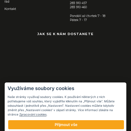
řád
283 910 457
283 910 460
Kontakt
Pondělí až čtvrtek 7 - 18
Pátek 7 - 17
JAK SE K NÁM DOSTANETE
Využíváme soubory cookies
Naše stránky využívají soubory cookies. K používání některých z nich
Pracovní pomůcky
potřebujeme váš souhlas, který vyjádříte kliknutím na „Přijmout vše“. Můžete
pro práci i volný
odsouhlasit i jednotlivě přes „Nastavení“. Nastavení cookies můžete kdykoliv
čas
změnit přes „Nastavení cookies“ v zápatí stránky. Více informací získáte na
stránce
Zpracování cookies
.
FB.COM/FLOPPCZ
Přijmout vše