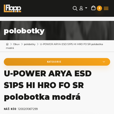
0
polobotky
Obuv
polobotky
U-POWER ARYA ESD S1PS HI HRO FO SR polobotka
modrá
KATEGORIE
U-POWER ARYA ESD
S1PS HI HRO FO SR
polobotka modrá
:
1200201067299
NÁŠ KÓD