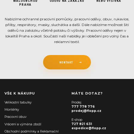
MALOOBCHOD
ODĚVŮ NA ZAKÁZKU
NEBO VÝŠIVKA
PRAHA
Nabízíme ochranné pracovní pomůcky, pracovní oděvy, obuv, rukavice,
přilby, respirátory, masky, sluchátka a další. Dále nabízíme možnost šití
oděvů na zakázku včetně potisku či výšivky. Pracovní oděvy nejen v
lokalitě Praha a okolí. Součástí naší nabídky je i oblečení pro volný čas a
reklamní textil.
KONTAKT
VŠE K NÁKUPU
MÁTE DOTAZ?
Velikostní tabulky
Prodej
777 778 776
Montérky
prodej@flopp.cz
Pracovní obuv
E-shop
727 821 631
Vrácení a výměna zboží
expedice@flopp.cz
Obchodní podmínky a Reklamační