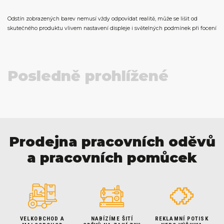
Odstín zobrazených barev nemusí vždy odpovídat realitě, může se lišit od
skutečného produktu vlivem nastavení displeje i světelných podmínek při focení
Posledně prohlížené
Prodejna pracovních oděvů
a pracovních pomůcek
VELKOBCHOD A
NABÍZÍME ŠITÍ
REKLAMNÍ POTISK