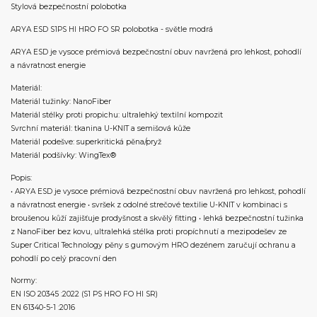
Stylová bezpečnostní polobotka
ARYA ESD S1PS HI HRO FO SR polobotka - světle modrá
ARYA ESD je vysoce prémiová bezpečnostní obuv navržená pro lehkost, pohodlí
a návratnost energie
Materiál:
Materiál tužinky: NanoFiber
Materiál stélky proti propichu: ultralehký textilní kompozit
Svrchní materiál: tkanina U-KNIT a semišová kůže
Materiál podešve: superkritická pěna/pryž
Materiál podšívky: WingTex®
Popis:
• ARYA ESD je vysoce prémiová bezpečnostní obuv navržená pro lehkost, pohodlí
a návratnost energie • svršek z odolné strečové textilie U-KNIT v kombinaci s
broušenou kůží zajišťuje prodyšnost a skvělý fitting • lehká bezpečnostní tužinka
z NanoFiber bez kovu, ultralehká stélka proti propíchnutí a mezipodešev ze
Super Critical Technology pěny s gumovým HRO dezénem zaručují ochranu a
pohodlí po celý pracovní den
Normy:
EN ISO 20345 :2022 (S1 PS HRO FO HI SR)
EN 61340-5-1 :2016