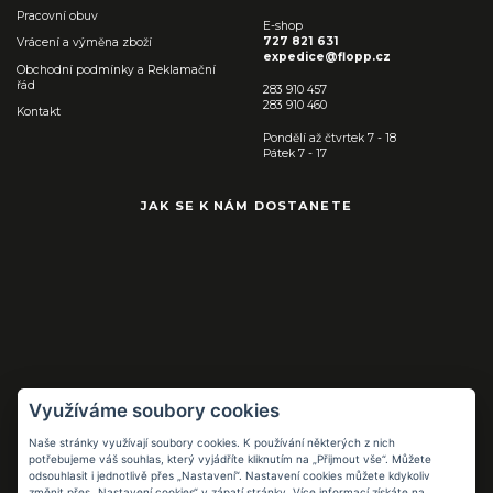
Pracovní obuv
E-shop
727 821 631
Vrácení a výměna zboží
expedice@flopp.cz
Obchodní podmínky a Reklamační
řád
283 910 457
283 910 460
Kontakt
Pondělí až čtvrtek 7 - 18
Pátek 7 - 17
JAK SE K NÁM DOSTANETE
Využíváme soubory cookies
Naše stránky využívají soubory cookies. K používání některých z nich
Pracovní pomůcky
potřebujeme váš souhlas, který vyjádříte kliknutím na „Přijmout vše“. Můžete
pro práci i volný
odsouhlasit i jednotlivě přes „Nastavení“. Nastavení cookies můžete kdykoliv
čas
změnit přes „Nastavení cookies“ v zápatí stránky. Více informací získáte na