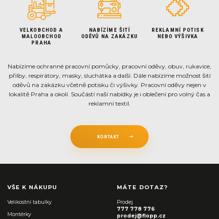
VELKOBCHOD A
NABÍZÍME ŠITÍ
REKLAMNÍ POTISK
MALOOBCHOD
ODĚVŮ NA ZAKÁZKU
NEBO VÝŠIVKA
PRAHA
Nabízíme ochranné pracovní pomůcky, pracovní oděvy, obuv, rukavice,
přilby, respirátory, masky, sluchátka a další. Dále nabízíme možnost šití
oděvů na zakázku včetně potisku či výšivky. Pracovní oděvy nejen v
lokalitě Praha a okolí. Součástí naší nabídky je i oblečení pro volný čas a
reklamní textil.
KONTAKT
VŠE K NÁKUPU
MÁTE DOTAZ?
Velikostní tabulky
Prodej
777 778 776
Montérky
prodej@flopp.cz