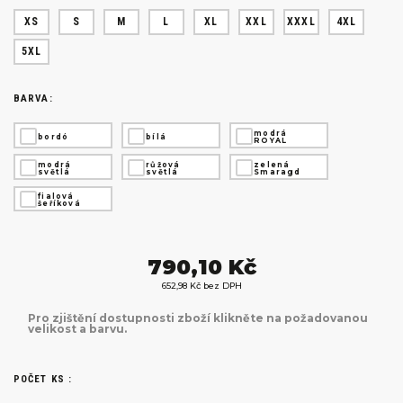
XS
S
M
L
XL
XXL
XXXL
4XL
5XL
BARVA:
modrá
bordó
bílá
ROYAL
modrá
růžová
zelená
světlá
světlá
Smaragd
fialová
šeříková
790,10 Kč
652,98 Kč bez DPH
Pro zjištění dostupnosti zboží klikněte na požadovanou
velikost a barvu.
POČET KS :