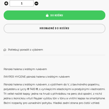
DO KOŠÍKU
HROMADNĚ DO KOŠÍKU
Potřebuji poradit s výběrem
Pánská halena s krátkým rukávem
PAYPER HYGENE pánská halena s krátkým rukávem
Pánská halena s krátkým rukávem, s výstřihem do V, z bavlněného popelínu,
polyesteru a Lycry ® T400 ®, s vynikajícími elastickými a prodyšnými vlastnostmi.
Tři velké našité kapsy: jedna na hrudi s přihrádkou na pero; dvě spodní, z nichž
jedna s ikonickou vrtulí Payper vyšitou tón v tónu a vnitřní kapsa na smartphone.
Boční rozparky pro usnadnění pohybu. Hladká zadní strana pro čistší vzhled.