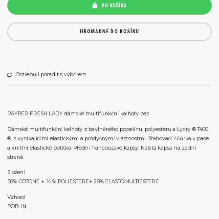
DO KOŠÍKU
HROMADNĚ DO KOŠÍKU
Potřebuji poradit s výběrem
PAYPER FRESH LADY dámské multifunkční kalhoty pas
Dámské multifunkční kalhoty z bavlněného popelínu, polyesteru a Lycry ® T400
®, s vynikajícími elastickými a prodyšnými vlastnostmi. Stahovací šňůrka v pase
a vnitřní elastické potítko. Přední francouzské kapsy. Našitá kapsa na zadní
straně.
Složení
58% COTONE + 14 % POLIESTERE+ 28% ELASTOMULTIESTERE
Vzhled
POPLIN