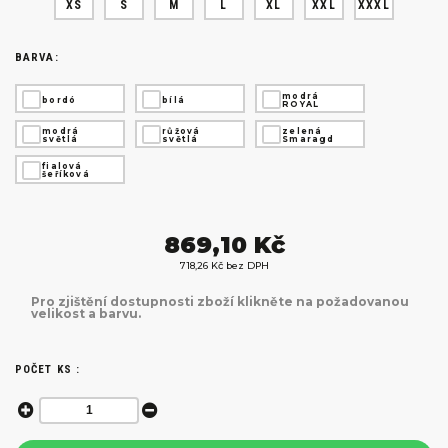
XS
S
M
L
XL
XXL
XXXL
BARVA:
modrá
bordó
bílá
ROYAL
modrá
růžová
zelená
světlá
světlá
Smaragd
fialová
šeříková
869,10 Kč
718,26 Kč bez DPH
Pro zjištění dostupnosti zboží klikněte na požadovanou
velikost a barvu.
POČET KS :