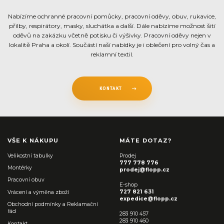
Nabízíme ochranné pracovní pomůcky, pracovní oděvy, obuv, rukavice,
přilby, respirátory, masky, sluchátka a další. Dále nabízíme možnost šití
oděvů na zakázku včetně potisku či výšivky. Pracovní oděvy nejen v
lokalitě Praha a okolí. Součástí naší nabídky je i oblečení pro volný čas a
reklamní textil.
KONTAKT
VŠE K NÁKUPU
MÁTE DOTAZ?
Velikostní tabulky
Prodej
777 778 776
Montérky
prodej@flopp.cz
Pracovní obuv
E-shop
727 821 631
Vrácení a výměna zboží
expedice@flopp.cz
Obchodní podmínky a Reklamační
řád
283 910 457
283 910 460
Kontakt