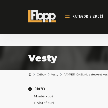
KATEGORIE ZBOŽÍ
Vesty
Oděvy
Vesty
PAYPER CASUAL zateplená ves
ODĚVY
Montérkové
HiVis reflexní