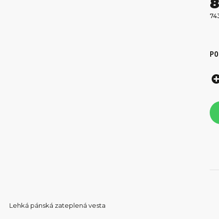
8
74
PO
Lehká pánská zateplená vesta