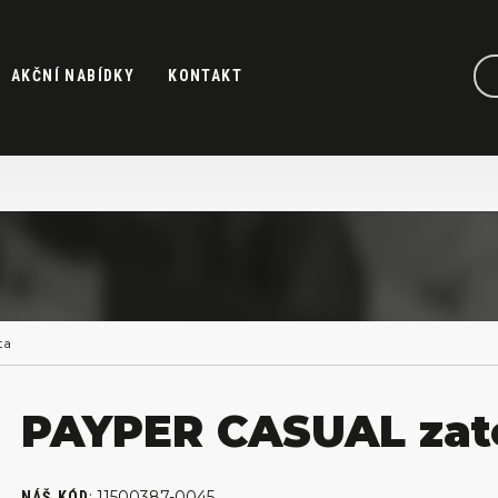
AKČNÍ NABÍDKY
KONTAKT
ta
PAYPER CASUAL zat
:
11500387-0045
NÁŠ KÓD