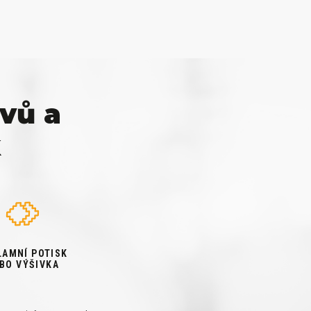
vů a
k
LAMNÍ POTISK
BO VÝŠIVKA