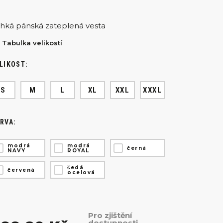
hká pánská zateplená vesta
Tabulka velikostí
LIKOST:
S
M
L
XL
XXL
XXXL
RVA:
modrá
modrá
černá
NAVY
ROYAL
šedá
červená
ocelová
Pro zjištění
dostupnosti