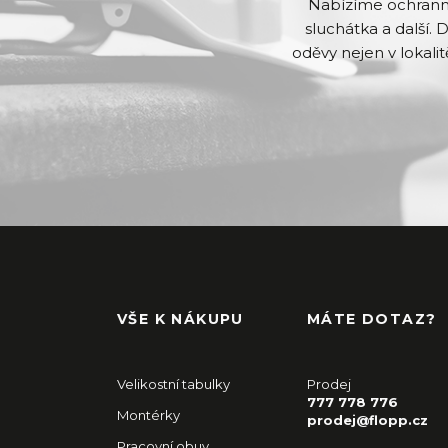
Nabízíme ochranné 
sluchátka a další. 
oděvy nejen v lokalit
VŠE K NÁKUPU
MÁTE DOTAZ?
Velikostní tabulky
Prodej
777 778 776
Montérky
prodej@flopp.cz
Pracovní obuv