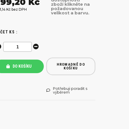
99,20 Kč
zboží klikněte na
požadovanou
3,14 Kč bez DPH
velikost a barvu.
ČET KS :
HROMADNĚ DO
DO KOŠÍKU
KOŠÍKU
Potřebuji poradit s
výběrem