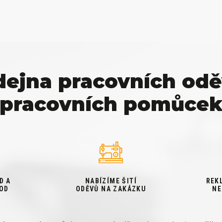
dejna pracovních odě
pracovních pomůce
D A
NABÍZÍME ŠITÍ
REK
OD
ODĚVŮ NA ZAKÁZKU
NE