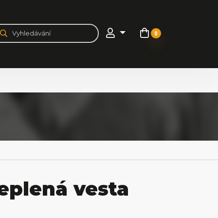
0
eplená vesta