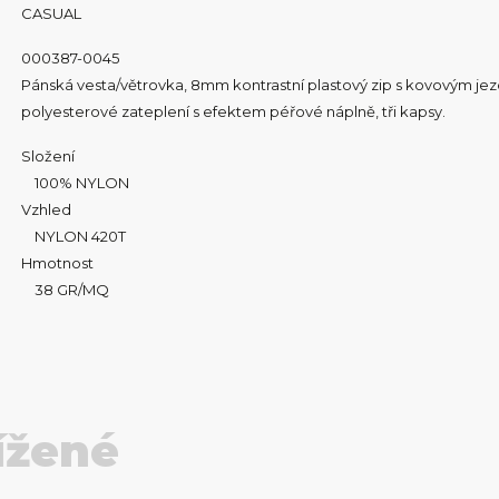
CASUAL
000387-0045
Pánská vesta/větrovka, 8mm kontrastní plastový zip s kovovým jezd
polyesterové zateplení s efektem péřové náplně, tři kapsy.
Složení
100% NYLON
Vzhled
NYLON 420T
Hmotnost
38 GR/MQ
ížené