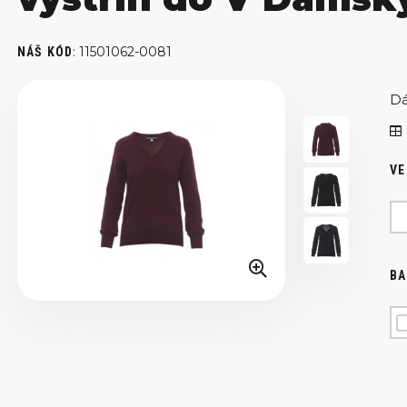
:
11501062-0081
NÁŠ KÓD
Dá
VE
BA