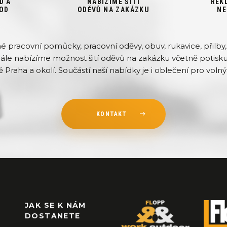
D A
NABÍZÍME ŠITÍ
REK
OD
ODĚVŮ NA ZAKÁZKU
NE
pracovní pomůcky, pracovní oděvy, obuv, rukavice, přilby, 
Dále nabízíme možnost šití oděvů na zakázku včetně potisku 
ě Praha a okolí. Součástí naší nabídky je i oblečení pro volný 
KONTAKT
JAK SE K NÁM
DOSTANETE