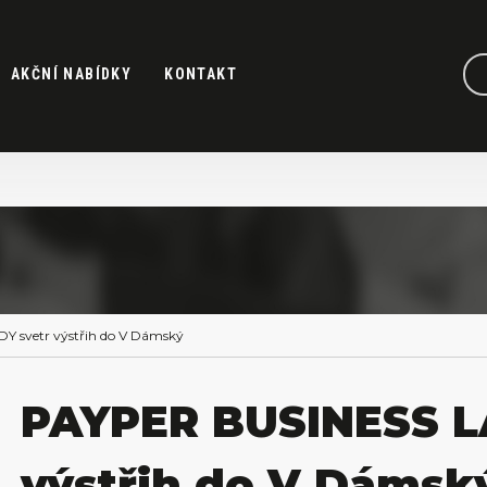
AKČNÍ NABÍDKY
KONTAKT
 svetr výstřih do V Dámský
PAYPER BUSINESS L
výstřih do V Dámsk