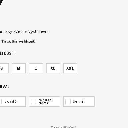
mský svetr s výstřihem
Tabulka velikostí
LIKOST:
S
M
L
XL
XXL
RVA:
modrá
bordó
černá
NAVY
Pro zjištění