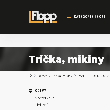
KATEGORIE ZBOŽÍ
Trička, mikiny
Oděvy
Trička, mikiny
PAYPER BUSINESS LADY
ODĚVY
Montérkové
HiVis reflexní