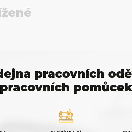
ížené
dejna pracovních odě
pracovních pomůce