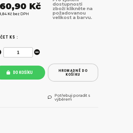
60,90 Kč
dostupnosti
zboží klikněte na
požadovanou
8,84 Kč bez DPH
velikost a barvu.
ČET KS :
HROMADNĚ DO
DO KOŠÍKU
KOŠÍKU
Potřebuji poradit s
výběrem