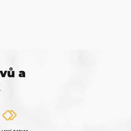
vů a
k