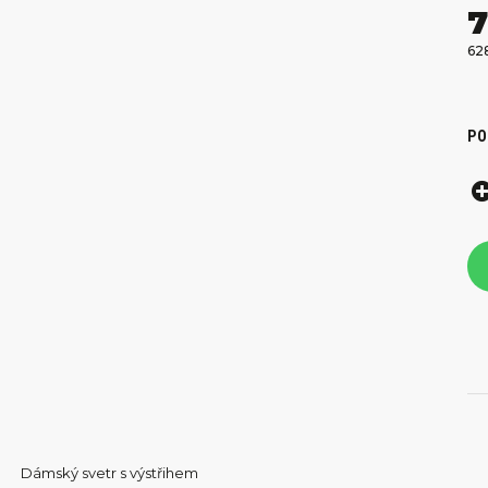
7
62
PO
Dámský svetr s výstřihem