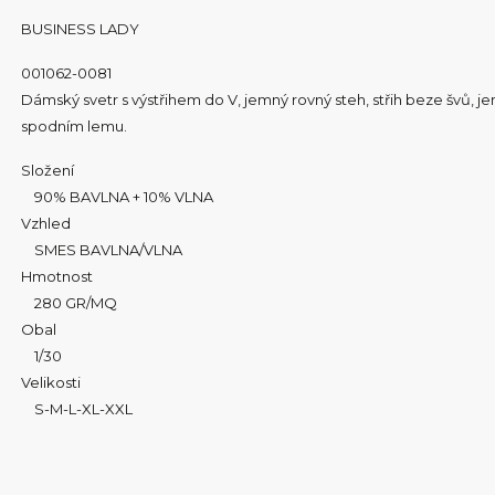
BUSINESS LADY
001062-0081
Dámský svetr s výstřihem do V, jemný rovný steh, střih beze švů, 
spodním lemu.
Složení
90% BAVLNA + 10% VLNA
Vzhled
SMES BAVLNA/VLNA
Hmotnost
280 GR/MQ
Obal
1/30
Velikosti
S-M-L-XL-XXL