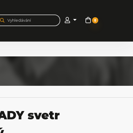
0
ADY svetr
ý