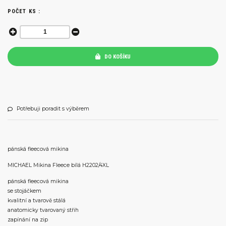
POČET KS :
DO KOŠÍKU
Potřebuji poradit s výběrem
pánská fleecová mikina
MICHAEL Mikina Fleece bílá H2202/4XL
pánská fleecová mikina
se stojáčkem
kvalitní a tvarově stálá
anatomicky tvarovaný střih
zapínání na zip