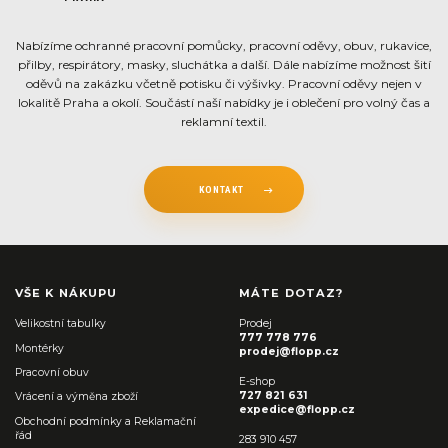
Nabízíme ochranné pracovní pomůcky, pracovní oděvy, obuv, rukavice,
přilby, respirátory, masky, sluchátka a další. Dále nabízíme možnost šití
oděvů na zakázku včetně potisku či výšivky. Pracovní oděvy nejen v
lokalitě Praha a okolí. Součástí naší nabídky je i oblečení pro volný čas a
reklamní textil.
KONTAKT
VŠE K NÁKUPU
MÁTE DOTAZ?
Velikostní tabulky
Prodej
777 778 776
Montérky
prodej@flopp.cz
Pracovní obuv
E-shop
727 821 631
Vrácení a výměna zboží
expedice@flopp.cz
Obchodní podmínky a Reklamační
řád
283 910 457