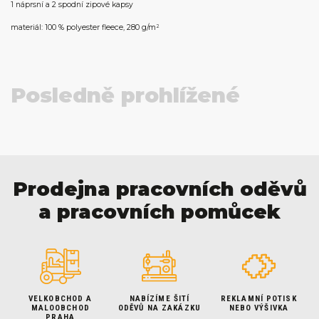
1 náprsní a 2 spodní zipové kapsy
materiál: 100 % polyester fleece, 280 g/m²
Posledně prohlížené
Prodejna pracovních oděvů
a pracovních pomůcek
VELKOBCHOD A
NABÍZÍME ŠITÍ
REKLAMNÍ POTISK
MALOOBCHOD
ODĚVŮ NA ZAKÁZKU
NEBO VÝŠIVKA
PRAHA