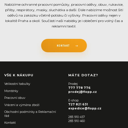
Nabízíme ochranné pracovní pomůcky, pracovní oděvy, obuv, rukavice,
přilby, respirátory, masky, sluchátka a další. Dále nabízíme možnost šití
oděvů na zakázku včetně potisku či výšivky. Pracovní oděvy nejen v
lokalitě Praha a okolí. Součástí naší nabídky je i oblečení pro volný čas a
reklamní textil.
KONTAKT
VŠE K NÁKUPU
MÁTE DOTAZ?
Velikostní tabulky
Prodej
777 778 776
Montérky
prodej@flopp.cz
Pracovní obuv
E-shop
727 821 631
Vrácení a výměna zboží
expedice@flopp.cz
Obchodní podmínky a Reklamační
řád
283 910 457
283 910 460
Kontakt