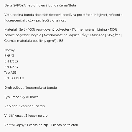
Delta SAKOYA nepromokavá bunda černá/žlutá
Větruodolná bunda do deště, fleecová podšívka pro střední hřejivost, reflexní a
fluorescenční vložky pro lepší viditelnost.
Materiál : Serž - 100% recyklovaný polyester - PU membrána | Lining - 100%
polaire polyester recyclé | Neodnímatelná kapuce | Švy : Utěsněné | 315 g/m² |
Gramáž materiálu podšívky (g/m²) : 185
Normy:
EN343
EN 17353
EN 17353
Typ AB3
EN ISO 13688
Druh oděvu : Nepromokavá bunda
Typ límce : Vyšší límec
Zapínání : Zapínání na zip
Vnější kapsy : 3 kapsy na zip
Vnitřní kapsy : 1 kapsa na zip - 1 kapsa na telefon