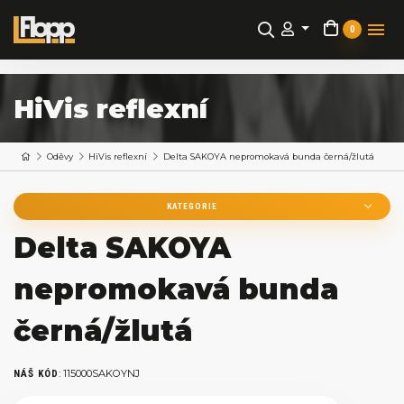
0
HiVis reflexní
Oděvy
HiVis reflexní
Delta SAKOYA nepromokavá bunda černá/žlutá
KATEGORIE
Delta SAKOYA
nepromokavá bunda
černá/žlutá
:
115000SAKOYNJ
NÁŠ KÓD