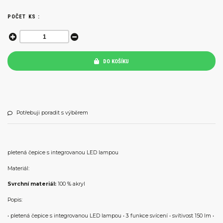
POČET KS :
DO KOŠÍKU
Potřebuji poradit s výběrem
pletená čepice s integrovanou LED lampou
Materiál:
Svrchní materiál:
100 % akryl
Popis:
• pletená čepice s integrovanou LED lampou • 3 funkce svícení • svítivost 150 lm •