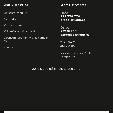
VŠE K NÁKUPU
MÁTE DOTAZ?
Velikostní tabulky
Prodej
777 778 776
Montérky
prodej@flopp.cz
Pracovní obuv
E-shop
727 821 631
Vrácení a výměna zboží
expedice@flopp.cz
Obchodní podmínky a Reklamační
řád
283 910 457
283 910 460
Kontakt
Pondělí až čtvrtek 7 - 18
Pátek 7 - 17
JAK SE K NÁM DOSTANETE