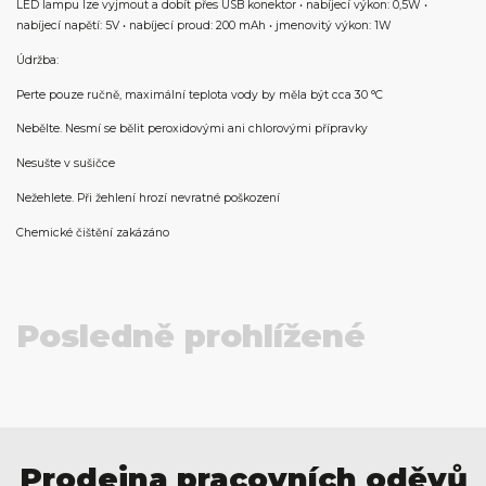
LED lampu lze vyjmout a dobít přes USB konektor • nabíjecí výkon: 0,5W •
nabíjecí napětí: 5V • nabíjecí proud: 200 mAh • jmenovitý výkon: 1W
Údržba:
Perte pouze ručně, maximální teplota vody by měla být cca 30 °C
Nebělte. Nesmí se bělit peroxidovými ani chlorovými přípravky
Nesušte v sušičce
Nežehlete. Při žehlení hrozí nevratné poškození
Chemické čištění zakázáno
Posledně prohlížené
Prodejna pracovních oděvů