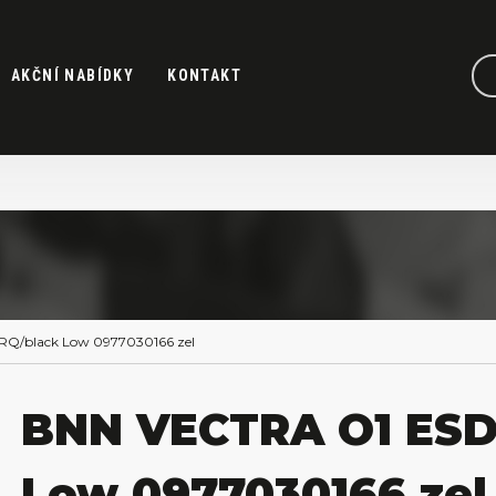
AKČNÍ NABÍDKY
KONTAKT
Q/black Low 0977030166 zel
BNN VECTRA O1 ESD
Low 0977030166 zel