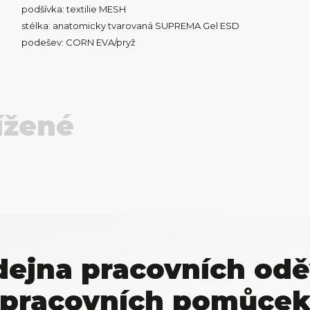
podšívka: textilie MESH
stélka: anatomicky tvarovaná SUPREMA Gel ESD
podešev: CORN EVA/pryž
ížené
dejna pracovních odě
pracovních pomůce