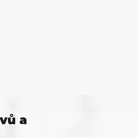
vů a
k