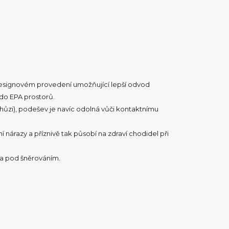
 designovém provedení umožňující lepší odvod
 do EPA prostorů.
chůzi), podešev je navíc odolná vůči kontaktnímu
mí nárazy a příznivě tak působí na zdraví chodidel při
 a pod šněrováním.