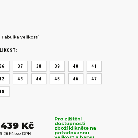
Tabulka velikostí
LIKOST:
36
37
38
39
40
41
42
43
44
45
46
47
48
Pro zjištění
 439 Kč
dostupnosti
zboží klikněte na
požadovanou
89,26 Kč bez DPH
velikost a barvu.