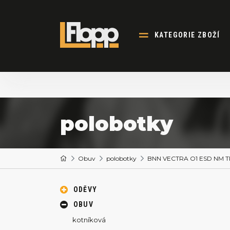
KATEGORIE ZBOŽÍ
polobotky
Obuv
polobotky
BNN VECTRA O1 ESD NM TR
ODĚVY
OBUV
kotníková