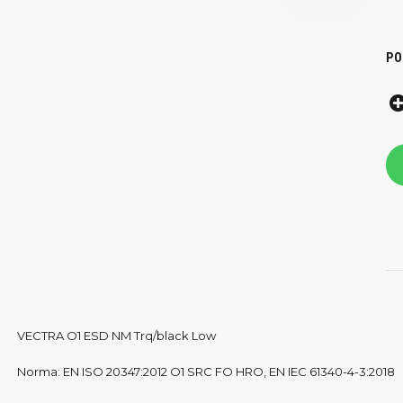
PO
VECTRA O1 ESD NM Trq/black Low
Norma: EN ISO 20347:2012 O1 SRC FO HRO, EN IEC 61340-4-3:2018