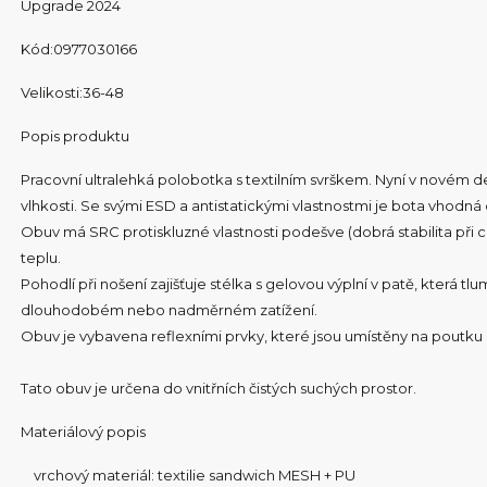
Upgrade 2024
Kód:0977030166
Velikosti:36-48
Popis produktu
Pracovní ultralehká polobotka s textilním svrškem. Nyní v novém
vlhkosti. Se svými ESD a antistatickými vlastnostmi je bota vhodná
Obuv má SRC protiskluzné vlastnosti podešve (dobrá stabilita při 
teplu.
Pohodlí při nošení zajišťuje stélka s gelovou výplní v patě, která tlu
dlouhodobém nebo nadměrném zatížení.
Obuv je vybavena reflexními prvky, které jsou umístěny na poutku
Tato obuv je určena do vnitřních čistých suchých prostor.
Materiálový popis
vrchový materiál: textilie sandwich MESH + PU