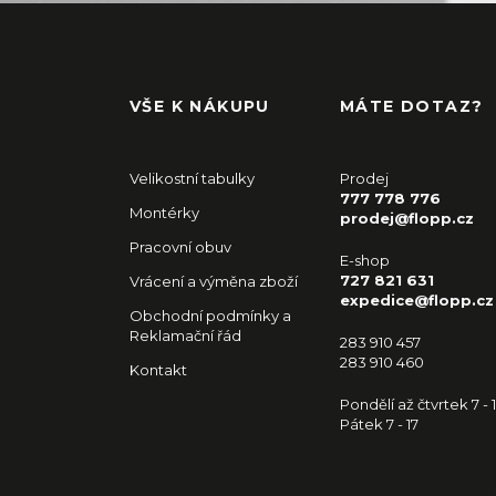
VŠE K NÁKUPU
MÁTE DOTAZ?
Velikostní tabulky
Prodej
777 778 776
Montérky
prodej@flopp.cz
Pracovní obuv
E-shop
727 821 631
Vrácení a výměna zboží
expedice@flopp.cz
Obchodní podmínky a
Reklamační řád
283 910 457
283 910 460
Kontakt
Pondělí až čtvrtek 7 - 
Pátek 7 - 17