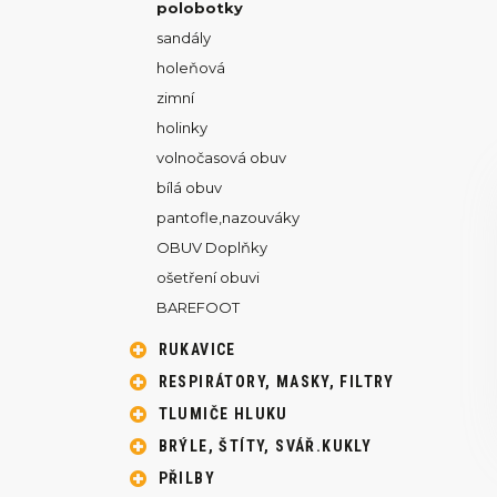
polobotky
sandály
holeňová
zimní
holinky
volnočasová obuv
bílá obuv
pantofle,nazouváky
OBUV Doplňky
ošetření obuvi
BAREFOOT
RUKAVICE
RESPIRÁTORY, MASKY, FILTRY
TLUMIČE HLUKU
BRÝLE, ŠTÍTY, SVÁŘ.KUKLY
PŘILBY