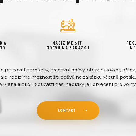
D A
NABÍZÍME ŠITÍ
REK
OD
ODĚVŮ NA ZAKÁZKU
NE
pracovní pomůcky, pracovní oděvy, obuv, rukavice, přilby, 
Dále nabízíme možnost šití oděvů na zakázku včetně potisku 
ě Praha a okolí. Součástí naší nabídky je i oblečení pro volný 
KONTAKT