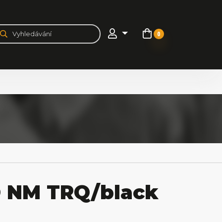
0
 NM TRQ/black