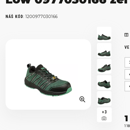
:
1200977030166
NÁŠ KÓD
VE
+3
1
1 1