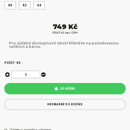
60
62
64
749 Kč
619,01 Kč bez DPH
Pro zjištění dostupnosti zboží klikněte na požadovanou
velikost a barvu.
POČET KS :
DO KOŠÍKU
HROMADNĚ DO KOŠÍKU
Potřebuji poradit s výběrem