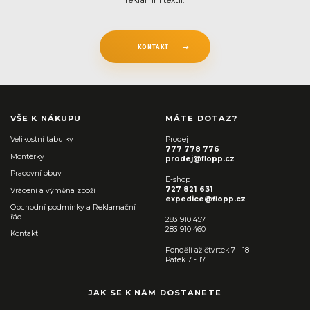
KONTAKT
VŠE K NÁKUPU
MÁTE DOTAZ?
Velikostní tabulky
Prodej
777 778 776
Montérky
prodej@flopp.cz
Pracovní obuv
E-shop
727 821 631
Vrácení a výměna zboží
expedice@flopp.cz
Obchodní podmínky a Reklamační
řád
283 910 457
283 910 460
Kontakt
Pondělí až čtvrtek 7 - 18
Pátek 7 - 17
JAK SE K NÁM DOSTANETE