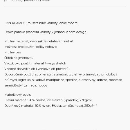
BNN ADAMOS Trousers blue kalhoty lehké modré
Lehké pánské pracovní kalhoty v jednoduchém designu
Pružný materiál, který nikde netahá ani neškrtí
Možnost prodloužení délky nohavic
Pružný pas
Štítek na jmenovku
V rozkroku použit materiál 4 ways stretch
Vhodné do vnitřních i venkovních prostorů
Doporučené použití: strojírenství, stavebnictví, lehký průmysl, automobilový
průmysl, logistika, skladová manipulace, spedice, autoservisy, údržba, montáže,
zemědělství, zahrada, hobby
Materiálový popis
Hlavní materiál: 98% bavlna, 2% elastan (Spandex), 238g/m²
Doplňkový materiál: 92% nylon, 8% elastan (Spandex), 250g/m²