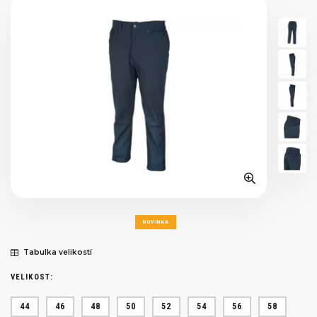
NOVINKA
Tabulka velikostí
VELIKOST:
44
46
48
50
52
54
56
58