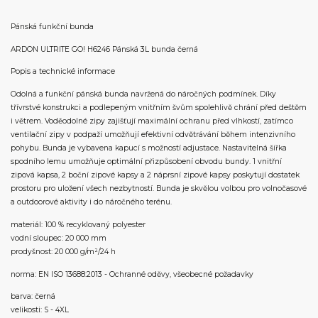
Pánská funkční bunda
ARDON ULTRITE GO! H6246 Pánská 3L bunda černá
Popis a technické informace
Odolná a funkční pánská bunda navržená do náročných podmínek. Díky
třívrstvé konstrukci a podlepeným vnitřním švům spolehlivě chrání před deštěm
i větrem. Voděodolné zipy zajišťují maximální ochranu před vlhkostí, zatímco
ventilační zipy v podpaží umožňují efektivní odvětrávání během intenzivního
pohybu. Bunda je vybavena kapucí s možností adjustace. Nastavitelná šířka
spodního lemu umožňuje optimální přizpůsobení obvodu bundy. 1 vnitřní
zipová kapsa, 2 boční zipové kapsy a 2 náprsní zipové kapsy poskytují dostatek
prostoru pro uložení všech nezbytností. Bunda je skvělou volbou pro volnočasové
a outdoorové aktivity i do náročného terénu.
materiál: 100 % recyklovaný polyester
vodní sloupec: 20 000 mm
prodyšnost: 20 000 g/m²/24 h
norma: EN ISO 13688:2013 - Ochranné oděvy, všeobecné požadavky
barva: černá
velikosti: S - 4XL