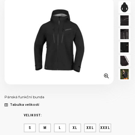
Pánská funkční bunda
Tabulka velikostí
VELIKOST:
S
M
L
XL
XXL
XXXL