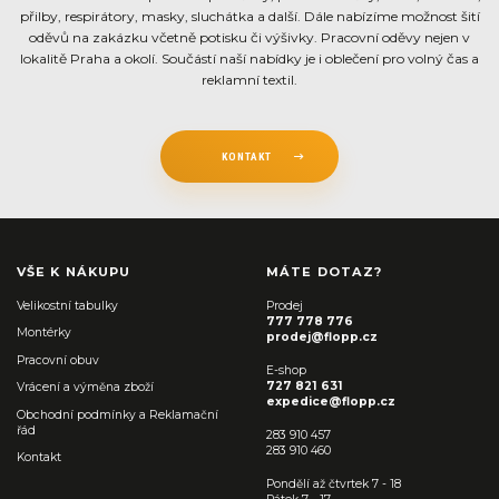
přilby, respirátory, masky, sluchátka a další. Dále nabízíme možnost šití
oděvů na zakázku včetně potisku či výšivky. Pracovní oděvy nejen v
lokalitě Praha a okolí. Součástí naší nabídky je i oblečení pro volný čas a
reklamní textil.
KONTAKT
VŠE K NÁKUPU
MÁTE DOTAZ?
Velikostní tabulky
Prodej
777 778 776
Montérky
prodej@flopp.cz
Pracovní obuv
E-shop
727 821 631
Vrácení a výměna zboží
expedice@flopp.cz
Obchodní podmínky a Reklamační
řád
283 910 457
283 910 460
Kontakt
Pondělí až čtvrtek 7 - 18