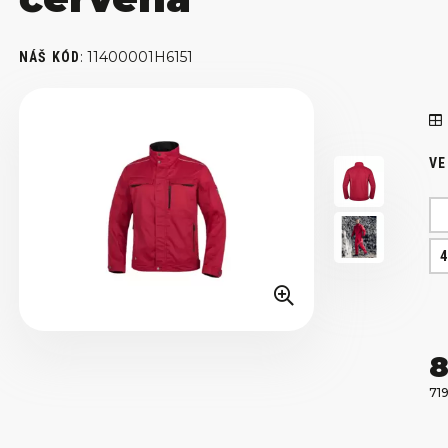
:
11400001H6151
NÁŠ KÓD
VE
8
71