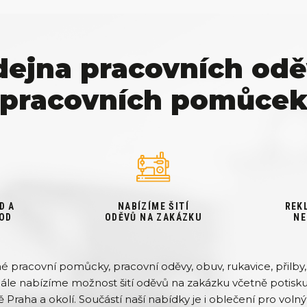
dejna pracovních odě
pracovních pomůce
D A
NABÍZÍME ŠITÍ
REK
OD
ODĚVŮ NA ZAKÁZKU
NE
pracovní pomůcky, pracovní oděvy, obuv, rukavice, přilby, 
Dále nabízíme možnost šití oděvů na zakázku včetně potisku 
ě Praha a okolí. Součástí naší nabídky je i oblečení pro volný 