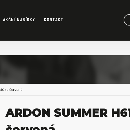
AKČNÍ NABÍDKY
KONTAKT
lůza červená
ARDON SUMMER H615
červená