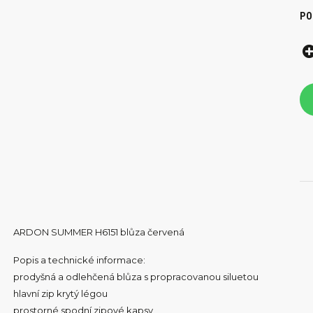
PO
ARDON SUMMER H6151 blůza červená
Popis a technické informace:
prodyšná a odlehčená blůza s propracovanou siluetou
hlavní zip krytý légou
prostorné spodní zipové kapsy