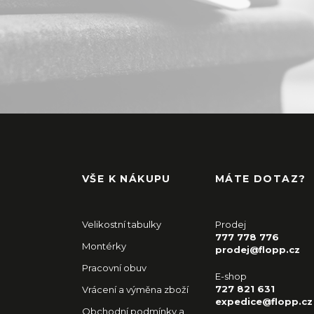
VŠE K NÁKUPU
MÁTE DOTAZ?
Velikostní tabulky
Prodej
777 778 776
Montérky
prodej@flopp.cz
Pracovní obuv
E-shop
727 821 631
Vrácení a výměna zboží
expedice@flopp.cz
Obchodní podmínky a