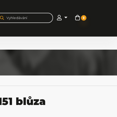
0
1 blůza