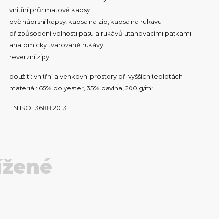
vnitřní průhmatové kapsy
dvě náprsní kapsy, kapsa na zip, kapsa na rukávu
přizpůsobení volnosti pasu a rukávů utahovacími patkami
anatomicky tvarované rukávy
reverzní zipy
použití: vnitřní a venkovní prostory při vyšších teplotách
materiál: 65% polyester, 35% bavlna, 200 g/m²
EN ISO 13688:2013
ížené