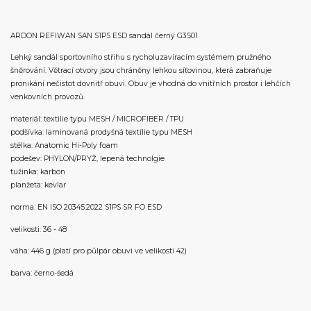
ARDON REFIWAN SAN S1PS ESD sandál černý G3501
Lehký sandál sportovního střihu s rycholuzavíracím systémem pružného
šněrování. Větrací otvory jsou chráněny lehkou síťovinou, která zabraňuje
pronikání nečistot dovnitř obuvi. Obuv je vhodná do vnitřních prostor i lehčích
venkovních provozů.
materiál: textilie typu MESH / MICROFIBER / TPU
podšívka: laminovaná prodyšná textílie typu MESH
stélka: Anatomic Hi-Poly foam
podešev: PHYLON/PRYŽ, lepená technolgie
tužinka: karbon
planžeta: kevlar
norma: EN ISO 20345:2022 S1PS SR FO ESD
velikosti: 36 - 48
váha: 446 g (platí pro půlpár obuvi ve velikosti 42)
barva: černo-šedá