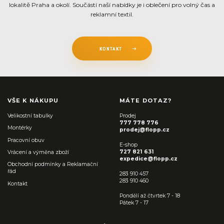
lokalitě Praha a okolí. Součástí naší nabídky je i oblečení pro volný čas a
reklamní textil.
KONTAKT
VŠE K NÁKUPU
MÁTE DOTAZ?
Velikostní tabulky
Prodej
777 778 776
Montérky
prodej@flopp.cz
Pracovní obuv
E-shop
727 821 631
Vrácení a výměna zboží
expedice@flopp.cz
Obchodní podmínky a Reklamační
řád
283 910 457
283 910 460
Kontakt
Pondělí až čtvrtek 7 - 18
Pátek 7 - 17