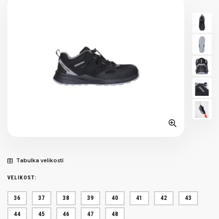
Tabulka velikostí
VELIKOST:
36
37
38
39
40
41
42
43
44
45
46
47
48