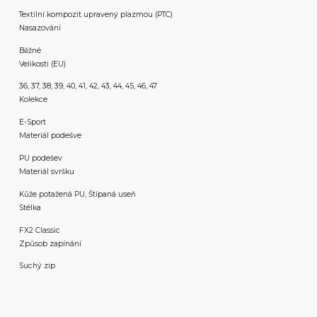
Textilní kompozit upravený plazmou (PTC)
Nasazování
Běžné
Velikosti (EU)
36, 37, 38, 39, 40, 41, 42, 43, 44, 45, 46, 47
Kolekce
E-Sport
Materiál podešve
PU podešev
Materiál svršku
Kůže potažená PU, Štípaná useň
Stélka
FX2 Classic
Způsob zapínání
Suchý zip