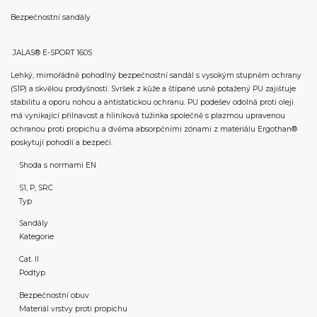
Bezpečnostní sandály
JALAS® E-SPORT 1605
Lehký, mimořádně pohodlný bezpečnostní sandál s vysokým stupněm ochrany
(S1P) a skvělou prodyšností. Svršek z kůže a štípané usně potažený PU zajišťuje
stabilitu a oporu nohou a antistatickou ochranu. PU podešev odolná proti oleji
má vynikající přilnavost a hliníková tužinka společně s plazmou upravenou
ochranou proti propichu a dvěma absorpčními zónami z materiálu Ergothan®
poskytují pohodlí a bezpečí.
Shoda s normami EN
S1, P, SRC
Typ
Sandály
Kategorie
Cat. II
Podtyp
Bezpečnostní obuv
Materiál vrstvy proti propichu