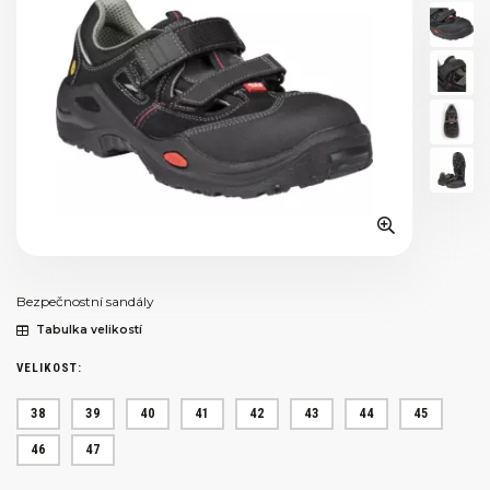
Bezpečnostní sandály
Tabulka velikostí
VELIKOST:
38
39
40
41
42
43
44
45
46
47