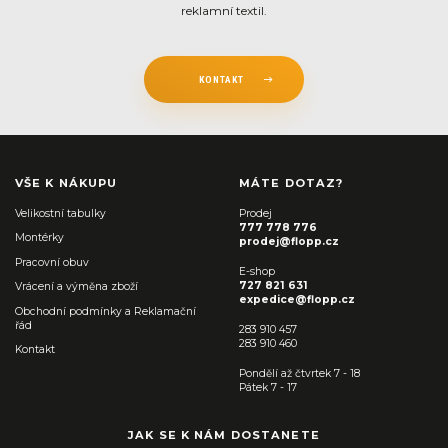
reklamní textil.
KONTAKT
VŠE K NÁKUPU
MÁTE DOTAZ?
Velikostní tabulky
Prodej
777 778 776
Montérky
prodej@flopp.cz
Pracovní obuv
E-shop
727 821 631
Vrácení a výměna zboží
expedice@flopp.cz
Obchodní podmínky a Reklamační
řád
283 910 457
283 910 460
Kontakt
Pondělí až čtvrtek 7 - 18
Pátek 7 - 17
JAK SE K NÁM DOSTANETE