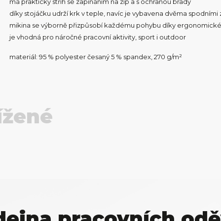
má praktický střih se zapínáním na zip a s ochranou brady
díky stojáčku udrží krk v teple, navíc je vybavena dvěma spodním
mikina se výborně přizpůsobí každému pohybu díky ergonomickém
je vhodná pro náročné pracovní aktivity, sport i outdoor
materiál: 95 % polyester česaný 5 % spandex, 270 g/m²
ížené
dejna pracovních odě