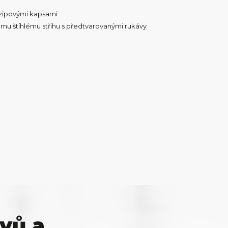
i zipovými kapsami
u štíhlému střihu s předtvarovanými rukávy
vů a