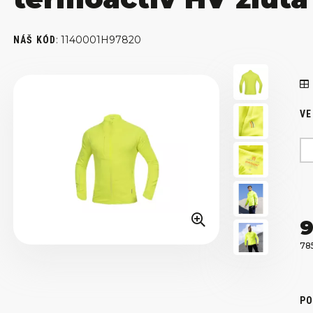
:
1140001H97820
NÁŠ KÓD
VE
9
78
PO