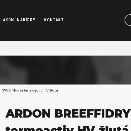
AKČNÍ NABÍDKY
KONTAKT
782 Mikina termoactiv HV žlutá
ARDON BREEFFIDRY 
termoactiv HV žlutá