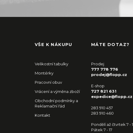
VŠE K NÁKUPU
MÁTE DOTAZ?
Velikostní tabulky
Prodej
777 778 776
Montérky
prodej@flopp.cz
Pracovní obuv
E-shop
727 821 631
Vrácení a výměna zboží
expedice@flopp.cz
Obchodní podmínky a
Reklamační řád
283 910 457
283 910 460
Kontakt
Pondělí až čtvrtek 7 - 
Pátek 7 - 17