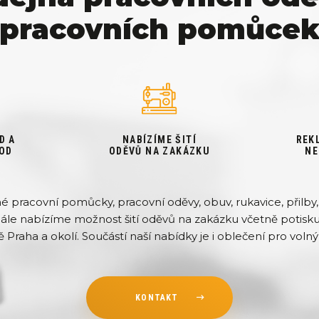
pracovních pomůce
D A
NABÍZÍME ŠITÍ
REK
OD
ODĚVŮ NA ZAKÁZKU
NE
pracovní pomůcky, pracovní oděvy, obuv, rukavice, přilby, 
Dále nabízíme možnost šití oděvů na zakázku včetně potisku 
ě Praha a okolí. Součástí naší nabídky je i oblečení pro volný 
KONTAKT