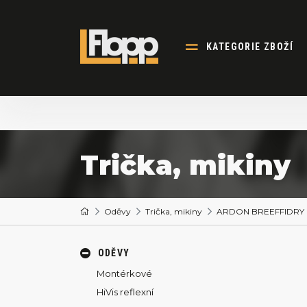
KATEGORIE ZBOŽÍ
Trička, mikiny
Oděvy
Trička, mikiny
ARDON BREEFFIDRY H9
ODĚVY
Montérkové
HiVis reflexní