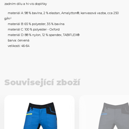
zadním dílu a hi-vis doplňky
materiál A: 98 % bavlna, 2 % elastan, Amalytton®, kanvasová vazba, cca 250
g/m²
materiál B: 65 % polyester, 35 % bavlna
materiál C: 100 % polyester - Oxford
materiál D: 88 % nylon, 12 % spandex, TABIFLEX®
barva: červená
velikosti: 46-64
Související zboží