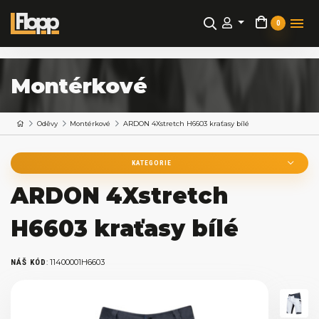
0
Montérkové
Oděvy
Montérkové
ARDON 4Xstretch H6603 kraťasy bílé
KATEGORIE
ARDON 4Xstretch
H6603 kraťasy bílé
:
11400001H6603
NÁŠ KÓD