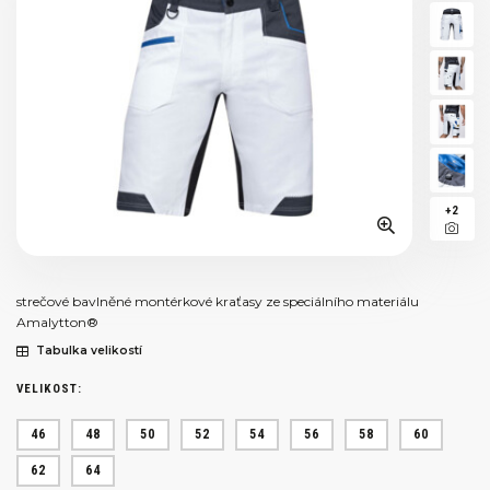
+2
strečové bavlněné montérkové kraťasy ze speciálního materiálu
Amalytton®
Tabulka velikostí
VELIKOST:
46
48
50
52
54
56
58
60
62
64