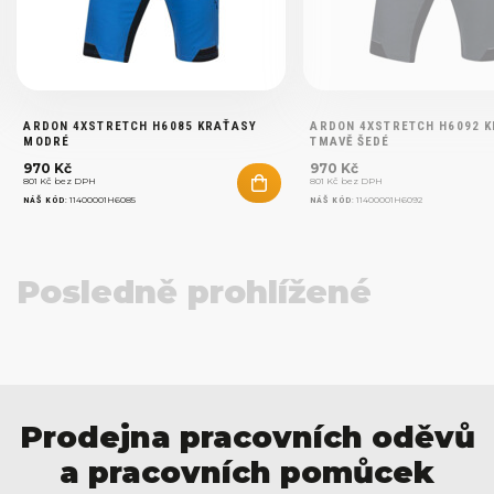
ARDON 4XSTRETCH H6085 KRAŤASY
ARDON 4XSTRETCH H6092 
MODRÉ
TMAVĚ ŠEDÉ
970 Kč
970 Kč
801 Kč bez DPH
801 Kč bez DPH
:
11400001H6085
:
11400001H6092
NÁŠ KÓD
NÁŠ KÓD
Posledně prohlížené
Prodejna pracovních oděvů
a pracovních pomůcek