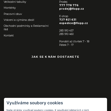
Velikostní tabulky
Prodej
777 778 776
Montérky
prodej@flopp.cz
Pracovní obuv
E-shop
727 821 631
Vrácení a výměna zboží
expedice@flopp.cz
Obchodní podmínky a Reklamační
řád
283 910 457
283 910 460
Kontakt
Pondělí až čtvrtek 7 - 18
Pátek 7 - 17
JAK SE K NÁM DOSTANETE
Využíváme soubory cookies
Naše stránky využívají soubory cookies. K používání některých z nich