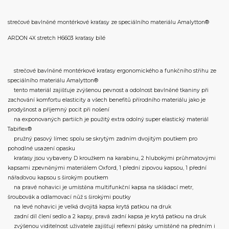
strečové bavlněné montérkové kraťasy ze speciálního materiálu Amalytton®
ARDON 4X stretch H6603 kraťasy bílé
strečové bavlněné montérkové kraťasy ergonomického a funkčního střihu ze
speciálního materiálu Amalytton®
tento materiál zajišťuje zvýšenou pevnost a odolnost bavlněné tkaniny při
zachování komfortu elasticity a všech benefitů přírodního materiálu jako je
prodyšnost a příjemný pocit při nošení
na exponovaných partiích je použitý extra odolný super elastický materiál
Tabiflex®
pružný pasový límec spolu se skrytým zadním dvojitým poutkem pro
pohodlné usazení opasku
kraťasy jsou vybaveny D kroužkem na karabinu, 2 hlubokými průhmatovými
kapsami zpevněnými materiálem Oxford, 1 přední zipovou kapsou, 1 přední
nářaďovou kapsou s širokým poutkem
na pravé nohavici je umístěna multifunkční kapsa na skládací metr,
šroubovák a odlamovací nůž s širokými poutky
na levé nohavici je velká dvojitá kapsa krytá patkou na druk
zadní díl člení sedlo a 2 kapsy, pravá zadní kapsa je krytá patkou na druk
zvýšenou viditelnost uživatele zajišťují reflexní pásky umístěné na předním i