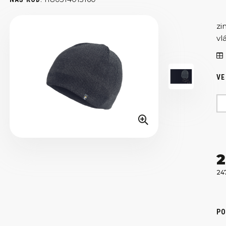
zi
vl
VE
2
24
PO