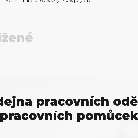
Svrchní materiál: 60 % akryl , 40 % polyester
ížené
dejna pracovních odě
pracovních pomůce