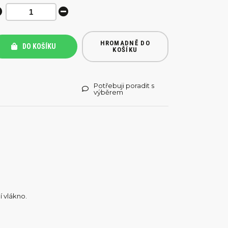
HROMADNĚ DO
DO KOŠÍKU
KOŠÍKU
Potřebuji poradit s
výběrem
í vlákno.