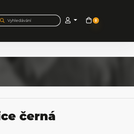
0
ce černá