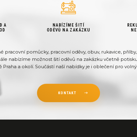
D A
NABÍZÍME ŠITÍ
REK
OD
ODĚVŮ NA ZAKÁZKU
NE
pracovní pomůcky, pracovní oděvy, obuv, rukavice, přilby, 
Dále nabízíme možnost šití oděvů na zakázku včetně potisku 
ě Praha a okolí. Součástí naší nabídky je i oblečení pro volný 
KONTAKT