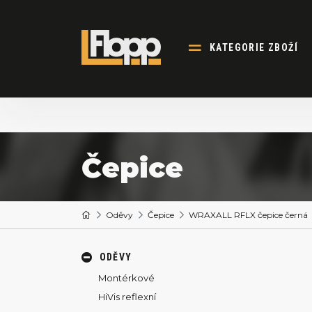
KATEGORIE ZBOŽÍ
Čepice
Oděvy
Čepice
WRAXALL RFLX čepice černá
ODĚVY
Montérkové
HiVis reflexní