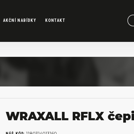
AKČNÍ NABÍDKY
KONTAKT
WRAXALL RFLX čepi
:
1180314013160
NÁŠ KÓD