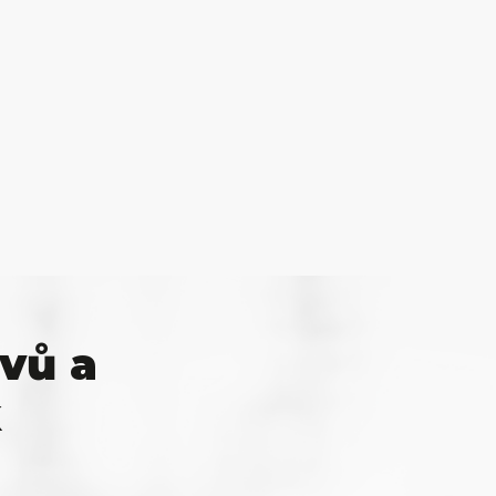
vů a
k