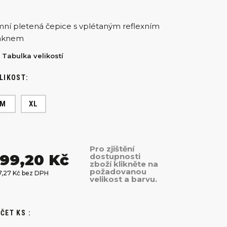
mní pletená čepice s vplétaným reflexním
áknem
Tabulka velikostí
LIKOST:
M
XL
Pro zjištění
99,20 Kč
dostupnosti
zboží klikněte na
požadovanou
7,27 Kč bez DPH
velikost a barvu.
ČET KS :