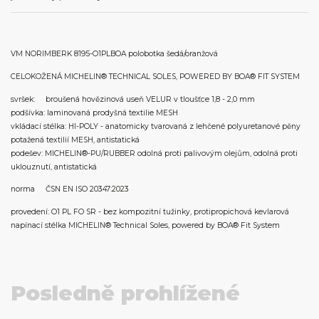
VM NORIMBERK 8195-O1PLBOA polobotka šedá/oranžová
CELOKOŽENÁ MICHELIN® TECHNICAL SOLES, POWERED BY BOA® FIT SYSTEM
svršek: broušená hovězinová useň VELUR v tloušťce 1,8 - 2,0 mm
podšívka: laminovaná prodyšná textilie MESH
vkládací stélka: HI-POLY - anatomicky tvarovaná z lehčené polyuretanové pěny
potažená textilií MESH, antistatická
podešev: MICHELIN®-PU/RUBBER odolná proti palivovým olejům, odolná proti
uklouznutí, antistatická
norma ČSN EN ISO 20347:2023
provedení: O1 PL FO SR - bez kompozitní tužinky, protipropichová kevlarová
napínací stélka MICHELIN® Technical Soles, powered by BOA® Fit System
Posledně prohlížené