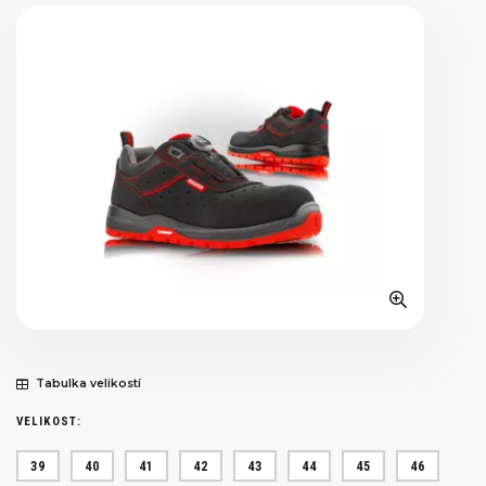
Tabulka velikostí
VELIKOST:
39
40
41
42
43
44
45
46