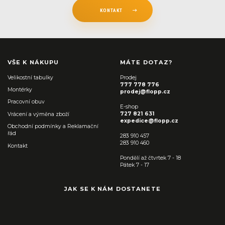
KONTAKT
VŠE K NÁKUPU
MÁTE DOTAZ?
Velikostní tabulky
Prodej
777 778 776
Montérky
prodej@flopp.cz
Pracovní obuv
E-shop
727 821 631
Vrácení a výměna zboží
expedice@flopp.cz
Obchodní podmínky a Reklamační
řád
283 910 457
283 910 460
Kontakt
Pondělí až čtvrtek 7 - 18
Pátek 7 - 17
JAK SE K NÁM DOSTANETE