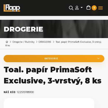
0
DROGERIE
Drogerie / Ručníky
DROGERIE
Toal. papír PrimaSoft Exclusive, 3-vrstvý,
8 ks
KATEGORIE
Toal. papír PrimaSoft
Exclusive, 3-vrstvý, 8 ks
:
1225151189100
NÁŠ KÓD