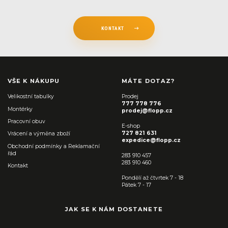
KONTAKT
VŠE K NÁKUPU
MÁTE DOTAZ?
Velikostní tabulky
Prodej
777 778 776
Montérky
prodej@flopp.cz
Pracovní obuv
E-shop
727 821 631
Vrácení a výměna zboží
expedice@flopp.cz
Obchodní podmínky a Reklamační
řád
283 910 457
283 910 460
Kontakt
Pondělí až čtvrtek 7 - 18
Pátek 7 - 17
JAK SE K NÁM DOSTANETE