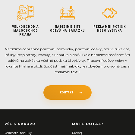
VELKOBCHOD A
NABÍZÍME ŠITÍ
REKLAMNÍ POTISK
MALOOBCHOD
ODĚVŮ NA ZAKÁZKU
NEBO VÝŠIVKA
PRAHA
Nabízíme ochranné pracovní pomůcky, pracovní oděvy, obuv, rukavice,
přilby, respirátory, masky, sluchátka a další. Dále nabízíme možnost šití
oděvů na zakázku včetně potisku či výšivky. Pracovní oděvy nejen v
lokalitě Praha a okolí. Součástí naší nabídky je i oblečení pro volný čas a
reklamní textil.
KONTAKT
VŠE K NÁKUPU
MÁTE DOTAZ?
Velikostní tabulky
Prodej