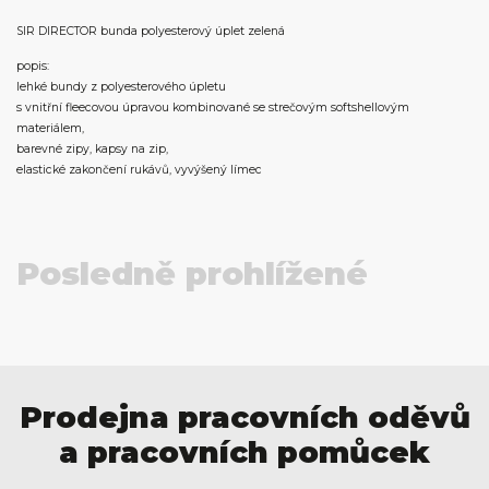
SIR DIRECTOR bunda polyesterový úplet zelená
popis:
lehké bundy z polyesterového úpletu
s vnitřní fleecovou úpravou kombinované se strečovým softshellovým
materiálem,
barevné zipy, kapsy na zip,
elastické zakončení rukávů, vyvýšený límec
Posledně prohlížené
Prodejna pracovních oděvů
a pracovních pomůcek