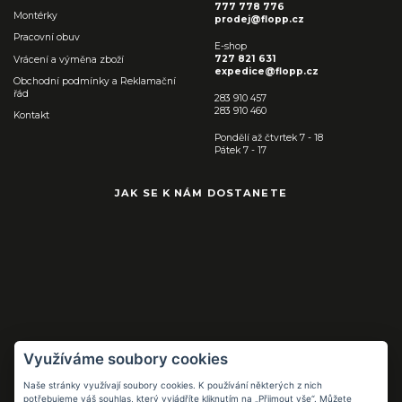
777 778 776
Montérky
prodej@flopp.cz
Pracovní obuv
E-shop
727 821 631
Vrácení a výměna zboží
expedice@flopp.cz
Obchodní podmínky a Reklamační
řád
283 910 457
283 910 460
Kontakt
Pondělí až čtvrtek 7 - 18
Pátek 7 - 17
JAK SE K NÁM DOSTANETE
Využíváme soubory cookies
Naše stránky využívají soubory cookies. K používání některých z nich
Pracovní pomůcky
potřebujeme váš souhlas, který vyjádříte kliknutím na „Přijmout vše“. Můžete