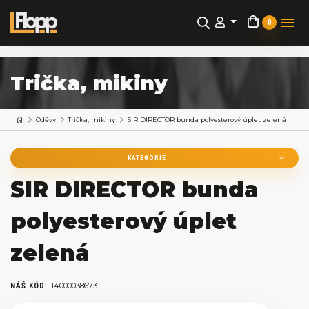
0
Trička, mikiny
Oděvy
Trička, mikiny
SIR DIRECTOR bunda polyesterový úplet zelená
KATEGORIE
SIR DIRECTOR bunda
polyesterový úplet
zelená
:
1140000386731
NÁŠ KÓD