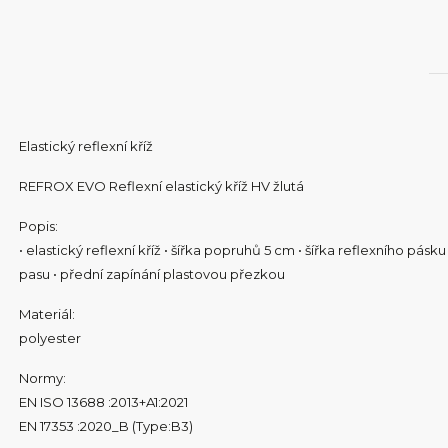
Elastický reflexní kříž
REFROX EVO Reflexní elastický kříž HV žlutá
Popis:
• elastický reflexní kříž • šířka popruhů 5 cm • šířka reflexního pá
pasu • přední zapínání plastovou přezkou
Materiál:
polyester
Normy:
EN ISO 13688 :2013+A1:2021
EN 17353 :2020_B (Type:B3)