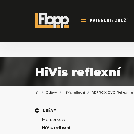
KATEGORIE ZBOŽÍ
HiVis reflexní
Oděvy
HiVis reflexní
REFROX EVO Reflexní ela
ODĚVY
Montérkové
HiVis reflexní