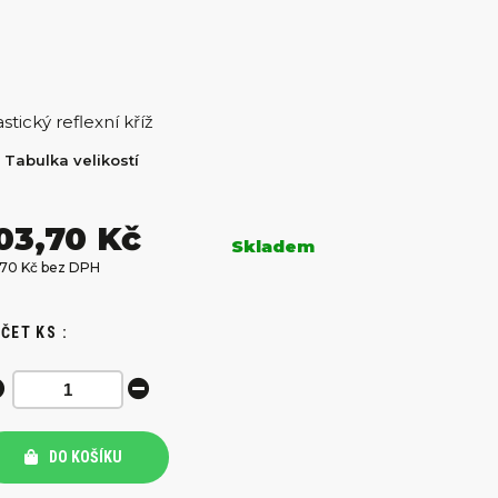
astický reflexní kříž
Tabulka velikostí
03,70 Kč
Skladem
,70 Kč bez DPH
ČET KS :
DO KOŠÍKU