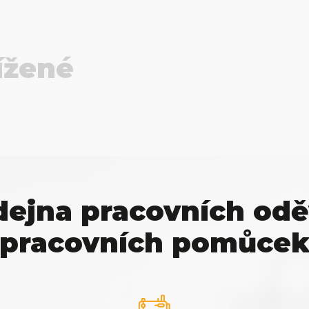
ížené
dejna pracovních odě
pracovních pomůce