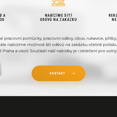
D A
NABÍZÍME ŠITÍ
REK
OD
ODĚVŮ NA ZAKÁZKU
NE
pracovní pomůcky, pracovní oděvy, obuv, rukavice, přilby, 
Dále nabízíme možnost šití oděvů na zakázku včetně potisku 
ě Praha a okolí. Součástí naší nabídky je i oblečení pro volný 
KONTAKT