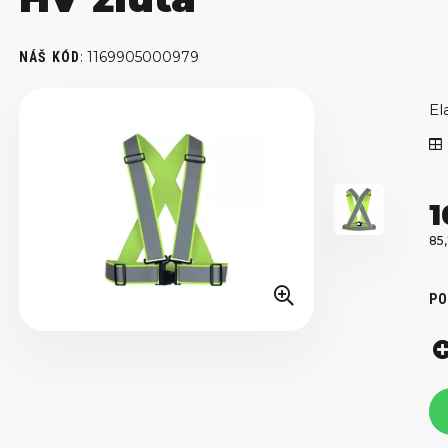
:
1169905000979
NÁŠ KÓD
El
1
85
PO