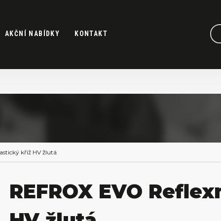
AKČNÍ NABÍDKY
KONTAKT
stický kříž HV žlutá
REFROX EVO Reflexní
HV žlutá