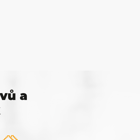
vů a
k