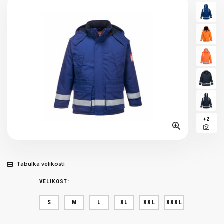
+2
Tabulka velikostí
VELIKOST:
S
M
L
XL
XXL
XXXL