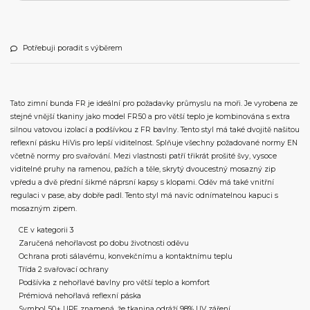
Potřebuji poradit s výběrem
Tato zimní bunda FR je ideální pro požadavky průmyslu na moři. Je vyrobena ze
stejné vnější tkaniny jako model FR50 a pro větší teplo je kombinována s extra
silnou vatovou izolací a podšívkou z FR bavlny. Tento styl má také dvojitě našitou
reflexní pásku HiVis pro lepší viditelnost. Splňuje všechny požadované normy EN
včetně normy pro svařování. Mezi vlastnosti patří třikrát prošité švy, vysoce
viditelné pruhy na ramenou, pažích a těle, skrytý dvoucestný mosazný zip
vpředu a dvě přední šikmé náprsní kapsy s klopami. Oděv má také vnitřní
regulaci v pase, aby dobře padl. Tento styl má navíc odnímatelnou kapuci s
mosazným zipem.
CE v kategorii 3
Zaručená nehořlavost po dobu životnosti oděvu
Ochrana proti sálavému, konvekčnímu a kontaktnímu teplu
Třída 2 svařovací ochrany
Podšívka z nehořlavé bavlny pro větší teplo a komfort
Prémiová nehořlavá reflexní páska
Symbol 50+ UPF znamená, že tkanina odráží 98% UV záření