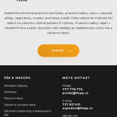
PRAHA
Nabízíme ochranné pracovní pomůcky, pracovní oděvy, obuv, rukavice,
přilby, respirátory, masky, sluchátka a další. Dále nabízíme možnost šití
oděvů na zakázku včetně potisku či výšivky. Pracovní oděvy nejen v
lokalitě Praha a okolí. Součástí naší nabídky je i oblečení pro volný čas a
reklamní textil.
KONTAKT
VŠE K NÁKUPU
MÁTE DOTAZ?
Velikostní tabulky
Prodej
777 778 776
Montérky
prodej@flopp.cz
Pracovní obuv
E-shop
727 821 631
Vrácení a výměna zboží
expedice@flopp.cz
Obchodní podmínky a Reklamační
řád
283 910 457