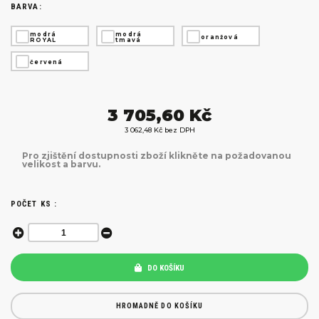
BARVA:
modrá
modrá
oranžová
ROYAL
tmavá
červená
3 705,60 Kč
3 062,48 Kč bez DPH
Pro zjištění dostupnosti zboží klikněte na požadovanou
velikost a barvu.
POČET KS :
DO KOŠÍKU
HROMADNĚ DO KOŠÍKU