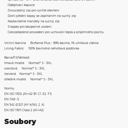
Odepínací kapuce
Dvoucestný zip pro rychlé otevření
Dolní přední kapsy se zapínáním na suchý zip
Nastavitelné manžety na suchý zip
5 kapes pro bezpečné uložení
Celozateplené provedení pro uchování tepla a příjemného pocitu
Vrchní tkanina Bizflame Plus - 99% bavlna, 1% uhlíková vlákna
Lining Fabric 100% bavlněná nehořlavá podšívka
Barva/Fit/Velikost
tmavě modrá Normal* S - 3XL
oranžová Normal* S - 3XL
červená Normal* S - 3XL
středně modrá Normal* S - 3XL
Normy
EN ISO 11612 (A1+A2 B1. C1. E2. F1)
EN 1149 -5
EN 342 (0.321 (M².K/W). 2. X)
EN ISO 11611 Class 2 (A1+A2)
Soubory