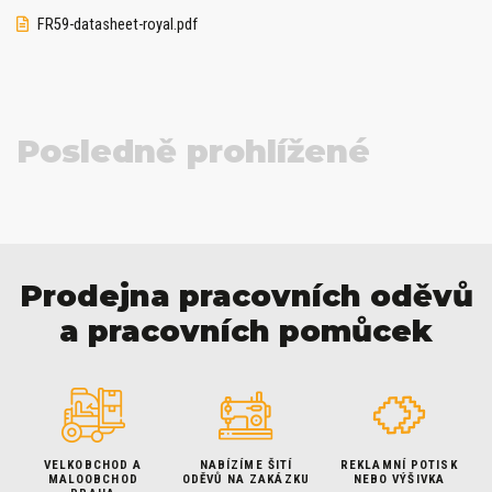
FR59-datasheet-royal.pdf
Posledně prohlížené
Prodejna pracovních oděvů
a pracovních pomůcek
VELKOBCHOD A
NABÍZÍME ŠITÍ
REKLAMNÍ POTISK
MALOOBCHOD
ODĚVŮ NA ZAKÁZKU
NEBO VÝŠIVKA