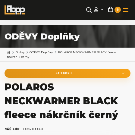
0
ODĚVY Doplňky
Oděvy
ODĚVY Doplňky
POLAROS NECKWARMER BLACK fleece
nákrčník černý
KATEGORIE
POLAROS
NECKWARMER BLACK
fleece nákrčník černý
:
1180868100060
NÁŠ KÓD