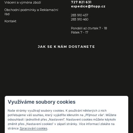
727 821 631
Vrácení a výměna zboží
expedice@flopp.cz
Obchodní podmínky a Reklamační
řád
283 910 457
283 910 460
Kontakt
Pondělí až čtvrtek 7 - 18
Pátek 7 - 17
JAK SE K NÁM DOSTANETE
Využíváme soubory cookies
Naše stránky využívají soubory cookies. K používání některých z nich
Pracovní pomůcky
potřebujeme váš souhlas, který vyjádříte kliknutím na „Přijmout vše“. Můžete
pro práci i volný
odsouhlasit i jednotlivě přes „Nastavení“. Nastavení cookies můžete kdykoliv
čas
změnit přes „Nastavení cookies“ v zápatí stránky. Více informací získáte na
stránce
Zpracování cookies
.