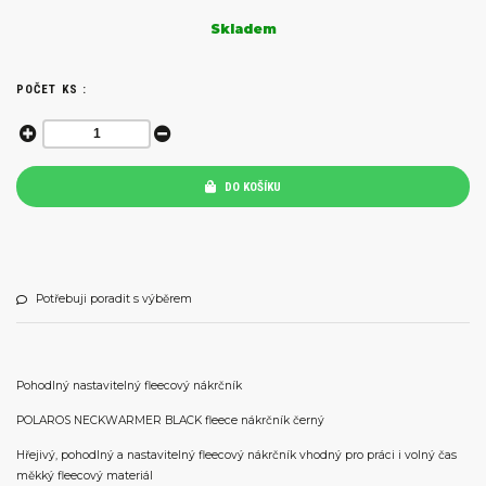
Skladem
POČET KS :
DO KOŠÍKU
Potřebuji poradit s výběrem
Pohodlný nastavitelný fleecový nákrčník
POLAROS NECKWARMER BLACK fleece nákrčník černý
Hřejivý, pohodlný a nastavitelný fleecový nákrčník vhodný pro práci i volný čas
měkký fleecový materiál