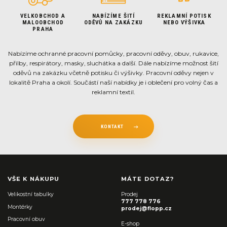
VELKOBCHOD A
NABÍZÍME ŠITÍ
REKLAMNÍ POTISK
MALOOBCHOD
ODĚVŮ NA ZAKÁZKU
NEBO VÝŠIVKA
PRAHA
Nabízíme ochranné pracovní pomůcky, pracovní oděvy, obuv, rukavice,
přilby, respirátory, masky, sluchátka a další. Dále nabízíme možnost šití
oděvů na zakázku včetně potisku či výšivky. Pracovní oděvy nejen v
lokalitě Praha a okolí. Součástí naší nabídky je i oblečení pro volný čas a
reklamní textil.
KONTAKT
VŠE K NÁKUPU
MÁTE DOTAZ?
Velikostní tabulky
Prodej
777 778 776
Montérky
prodej@flopp.cz
Pracovní obuv
E-shop