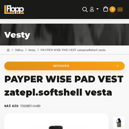
0
Vesty
Oděvy
Vesty
PAYPER WISE PAD VEST zatepl.softshell vesta
KATEGORIE
PAYPER WISE PAD VEST
zatepl.softshell vesta
:
11500811-0489
NÁŠ KÓD