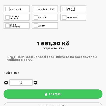
modrá
antracit
modrá NAVY
ROYAL
zelená
černá
červená
tmavá
šedá
ARMY
kouřová
1 581,30 Kč
1 306,86 Kč bez DPH
Pro zjištění dostupnosti zboží klikněte na požadovanou
velikost a barvu.
POČET KS :
DO KOŠÍKU