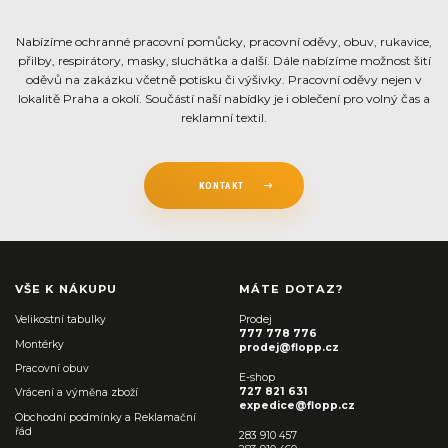
Nabízíme ochranné pracovní pomůcky, pracovní oděvy, obuv, rukavice,
přilby, respirátory, masky, sluchátka a další. Dále nabízíme možnost šití
oděvů na zakázku včetně potisku či výšivky. Pracovní oděvy nejen v
lokalitě Praha a okolí. Součástí naší nabídky je i oblečení pro volný čas a
reklamní textil.
KONTAKT
VŠE K NÁKUPU
MÁTE DOTAZ?
Velikostní tabulky
Prodej
777 778 776
Montérky
prodej@flopp.cz
Pracovní obuv
E-shop
727 821 631
Vrácení a výměna zboží
expedice@flopp.cz
Obchodní podmínky a Reklamační
řád
283 910 457