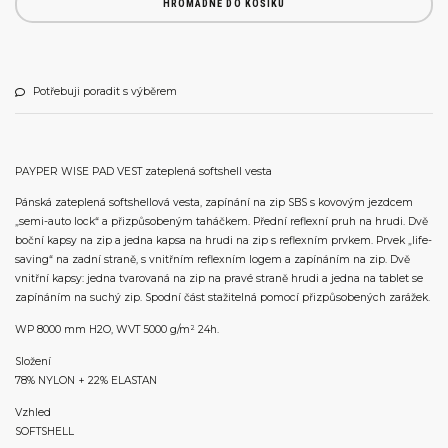
HROMADNĚ DO KOŠÍKU
Potřebuji poradit s výběrem
PAYPER WISE PAD VEST zateplená softshell vesta
Pánská zateplená softshellová vesta, zapínání na zip SBS s kovovým jezdcem
„semi-auto lock“ a přizpůsobeným taháčkem. Přední reflexní pruh na hrudi. Dvě
boční kapsy na zip a jedna kapsa na hrudi na zip s reflexním prvkem. Prvek „life-
saving“ na zadní straně, s vnitřním reflexním logem a zapínáním na zip. Dvě
vnitřní kapsy: jedna tvarovaná na zip na pravé straně hrudi a jedna na tablet se
zapínáním na suchý zip. Spodní část stažitelná pomocí přizpůsobených zarážek.
WP 8000 mm H2O, WVT 5000 g/m² 24h.
Složení
78% NYLON + 22% ELASTAN
Vzhled
SOFTSHELL