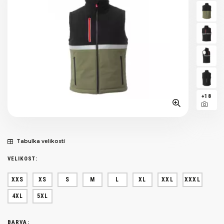
+18
Tabulka velikostí
VELIKOST:
XXS
XS
S
M
L
XL
XXL
XXXL
4XL
5XL
BARVA: