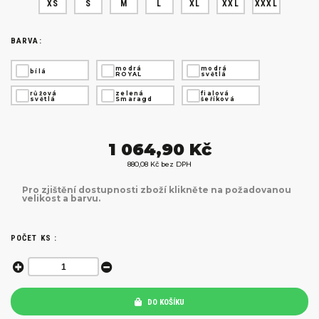
XS
S
M
L
XL
XXL
XXXL
BARVA:
modrá
modrá
bílá
ROYAL
světlá
růžová
zelená
fialová
světlá
Smaragd
šeříková
1 064,90 Kč
880,08 Kč bez DPH
Pro zjištění dostupnosti zboží klikněte na požadovanou
velikost a barvu.
POČET KS :
DO KOŠÍKU