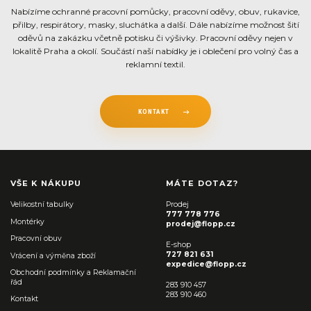
Nabízíme ochranné pracovní pomůcky, pracovní oděvy, obuv, rukavice,
přilby, respirátory, masky, sluchátka a další. Dále nabízíme možnost šití
oděvů na zakázku včetně potisku či výšivky. Pracovní oděvy nejen v
lokalitě Praha a okolí. Součástí naší nabídky je i oblečení pro volný čas a
reklamní textil.
KONTAKT
VŠE K NÁKUPU
MÁTE DOTAZ?
Velikostní tabulky
Prodej
777 778 776
Montérky
prodej@flopp.cz
Pracovní obuv
E-shop
727 821 631
Vrácení a výměna zboží
expedice@flopp.cz
Obchodní podmínky a Reklamační
řád
283 910 457
283 910 460
Kontakt