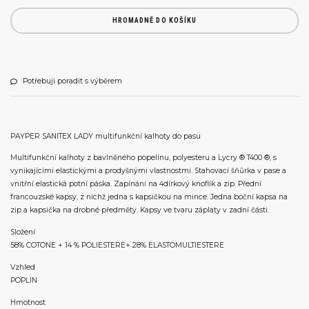
HROMADNĚ DO KOŠÍKU
Potřebuji poradit s výběrem
PAYPER SANITEX LADY multifunkční kalhoty do pasu
Multifunkční kalhoty z bavlněného popelínu, polyesteru a Lycry ® T400 ®, s
vynikajícími elastickými a prodyšnými vlastnostmi. Stahovací šňůrka v pase a
vnitřní elastická potní páska. Zapínání na 4dírkový knoflík a zip. Přední
francouzské kapsy, z nichž jedna s kapsičkou na mince. Jedna boční kapsa na
zip a kapsička na drobné předměty. Kapsy ve tvaru záplaty v zadní části.
Složení
58% COTONE + 14 % POLIESTERE+ 28% ELASTOMULTIESTERE
Vzhled
POPLIN
Hmotnost