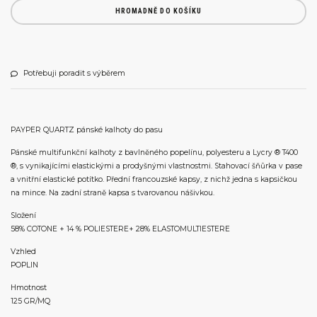
HROMADNĚ DO KOŠÍKU
Potřebuji poradit s výběrem
PAYPER QUARTZ pánské kalhoty do pasu
Pánské multifunkční kalhoty z bavlněného popelínu, polyesteru a Lycry ® T400
®, s vynikajícími elastickými a prodyšnými vlastnostmi. Stahovací šňůrka v pase
a vnitřní elastické potítko. Přední francouzské kapsy, z nichž jedna s kapsičkou
na mince. Na zadní straně kapsa s tvarovanou nášivkou.
Složení
58% COTONE + 14 % POLIESTERE+ 28% ELASTOMULTIESTERE
Vzhled
POPLIN
Hmotnost
125 GR/MQ