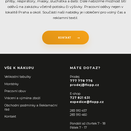
přilby, respirátory, masky, sluchátka a další. Dále nabízíme možnost šití
oděvů na zakázku včetně potisku či výšivky. Pracovní oděvy nejen v
lokalitě Praha a okolí. Součástí naší nabídky je i oblečení pro volný čas a
reklamní textil.
KONTAKT
VŠE K NÁKUPU
MÁTE DOTAZ?
Velikostní tabulky
Prodej
777 778 776
Montérky
prodej@flopp.cz
Pracovní obuv
E-shop
727 821 631
Vrácení a výměna zboží
expedice@flopp.cz
Obchodní podmínky a Reklamační
řád
283 910 457
283 910 460
Kontakt
Pondělí až čtvrtek 7 - 18
Pátek 7 - 17