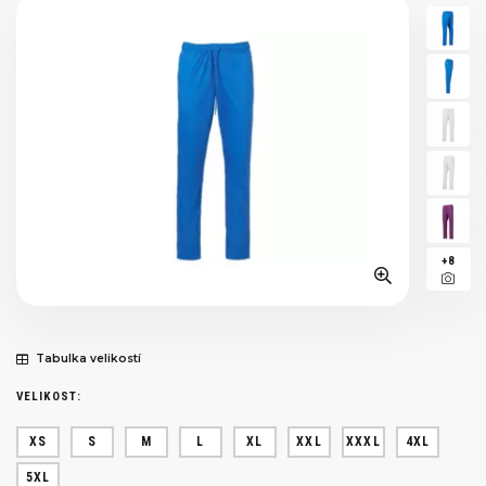
+8
Tabulka velikostí
VELIKOST:
XS
S
M
L
XL
XXL
XXXL
4XL
5XL