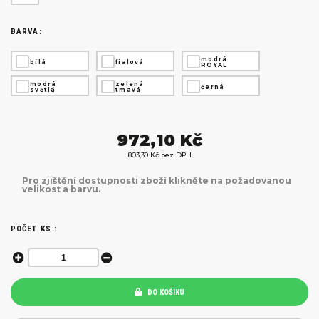
BARVA:
modrá
bílá
fialová
ROYAL
modrá
zelená
černá
světlá
tmavá
972,10 Kč
803,39 Kč bez DPH
Pro zjištění dostupnosti zboží klikněte na požadovanou
velikost a barvu.
POČET KS :
DO KOŠÍKU