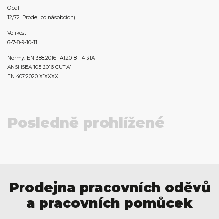
Obal
12/72 (Prodej po násobcích)
Velikosti
6-7-8-9-10-11
Normy: EN 388:2016+A1:2018 - 4131A
ANSI ISEA 105-2016 CUT A1
EN 407:2020 X1XXXX
Posledně prohlížené
Prodejna pracovních oděvů
a pracovních pomůcek