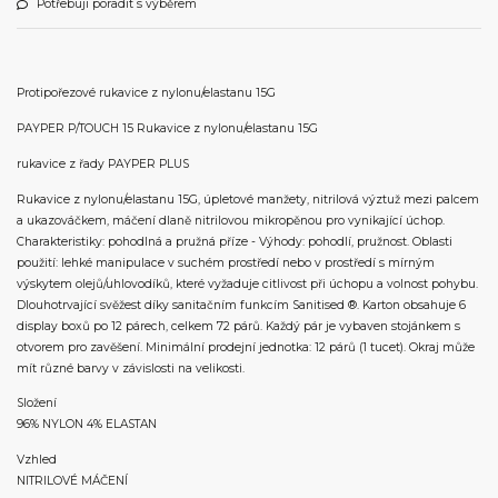
Potřebuji poradit s výběrem
Protipořezové rukavice z nylonu/elastanu 15G
PAYPER P/TOUCH 15 Rukavice z nylonu/elastanu 15G
rukavice z řady PAYPER PLUS
Rukavice z nylonu/elastanu 15G, úpletové manžety, nitrilová výztuž mezi palcem
a ukazováčkem, máčení dlaně nitrilovou mikropěnou pro vynikající úchop.
Charakteristiky: pohodlná a pružná příze - Výhody: pohodlí, pružnost. Oblasti
použití: lehké manipulace v suchém prostředí nebo v prostředí s mírným
výskytem olejů/uhlovodíků, které vyžaduje citlivost při úchopu a volnost pohybu.
Dlouhotrvající svěžest díky sanitačním funkcím Sanitised ®. Karton obsahuje 6
display boxů po 12 párech, celkem 72 párů. Každý pár je vybaven stojánkem s
otvorem pro zavěšení. Minimální prodejní jednotka: 12 párů (1 tucet). Okraj může
mít různé barvy v závislosti na velikosti.
Složení
96% NYLON 4% ELASTAN
Vzhled
NITRILOVÉ MÁČENÍ