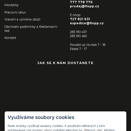
777 778 776
Montérky
prodej@flopp.cz
Pracovní obuv
E-shop
727 821 631
Vrácení a výměna zboží
expedice@flopp.cz
Obchodní podmínky a Reklamační
řád
283 910 457
283 910 460
Kontakt
Pondělí až čtvrtek 7 - 18
Pátek 7 - 17
JAK SE K NÁM DOSTANETE
Využíváme soubory cookies
Naše stránky využívají soubory cookies. K používání některých z nich
Pracovní pomůcky
potřebujeme váš souhlas, který vyjádříte kliknutím na „Přijmout vše“. Můžete