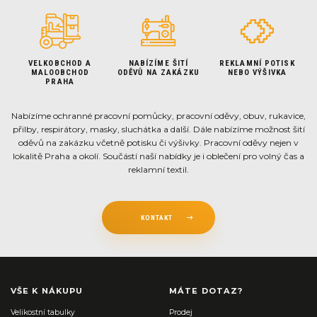
VELKOBCHOD A
NABÍZÍME ŠITÍ
REKLAMNÍ POTISK
MALOOBCHOD
ODĚVŮ NA ZAKÁZKU
NEBO VÝŠIVKA
PRAHA
Nabízíme ochranné pracovní pomůcky, pracovní oděvy, obuv, rukavice,
přilby, respirátory, masky, sluchátka a další. Dále nabízíme možnost šití
oděvů na zakázku včetně potisku či výšivky. Pracovní oděvy nejen v
lokalitě Praha a okolí. Součástí naší nabídky je i oblečení pro volný čas a
reklamní textil.
KONTAKT
VŠE K NÁKUPU
MÁTE DOTAZ?
Velikostní tabulky
Prodej