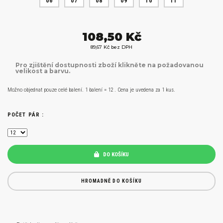
06
07
08
09
10
11
108,50 Kč
89,67 Kč bez DPH
Pro zjištění dostupnosti zboží klikněte na požadovanou
velikost a barvu.
Možno objednat pouze celé balení. 1 balení = 12 . Cena je uvedena za 1 kus.
POČET PÁR :
DO KOŠÍKU
HROMADNĚ DO KOŠÍKU