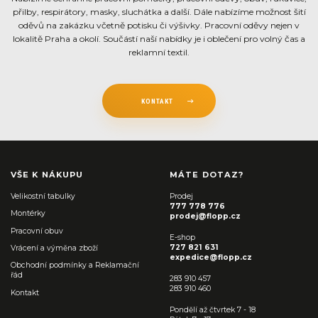
přilby, respirátory, masky, sluchátka a další. Dále nabízíme možnost šití
oděvů na zakázku včetně potisku či výšivky. Pracovní oděvy nejen v
lokalitě Praha a okolí. Součástí naší nabídky je i oblečení pro volný čas a
reklamní textil.
KONTAKT
VŠE K NÁKUPU
MÁTE DOTAZ?
Velikostní tabulky
Prodej
777 778 776
Montérky
prodej@flopp.cz
Pracovní obuv
E-shop
727 821 631
Vrácení a výměna zboží
expedice@flopp.cz
Obchodní podmínky a Reklamační
řád
283 910 457
283 910 460
Kontakt
Pondělí až čtvrtek 7 - 18