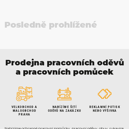
Posledně prohlížené
Prodejna pracovních oděvů
a pracovních pomůcek
VELKOBCHOD A
NABÍZÍME ŠITÍ
REKLAMNÍ POTISK
MALOOBCHOD
ODĚVŮ NA ZAKÁZKU
NEBO VÝŠIVKA
PRAHA
Nabízíme ochranné pracovní pomůcky, pracovní oděvy, obuv, rukavice,