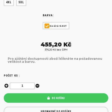
4XL
5XL
BARVA:
modrá NAVY
455,20 Kč
376,20 Kč bez DPH
Pro zjištění dostupnosti zboží klikněte na požadovanou
velikost a barvu.
POČET KS :
DO KOŠÍKU
HROMADNĚ DO KOŠÍKU