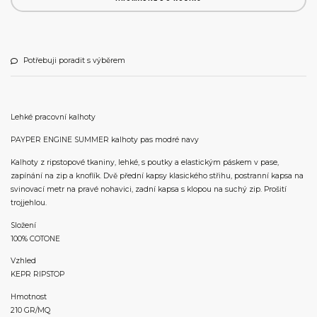
Potřebuji poradit s výběrem
Lehké pracovní kalhoty
PAYPER ENGINE SUMMER kalhoty pas modré navy
Kalhoty z ripstopové tkaniny, lehké, s poutky a elastickým páskem v pase,
zapínání na zip a knoflík. Dvě přední kapsy klasického střihu, postranní kapsa na
svinovací metr na pravé nohavici, zadní kapsa s klopou na suchý zip. Prošití
trojjehlou.
Složení
100% COTONE
Vzhled
KEPR RIPSTOP
Hmotnost
210 GR/MQ