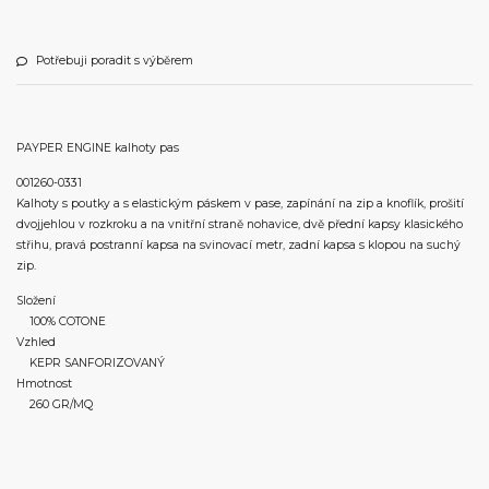
Potřebuji poradit s výběrem
PAYPER ENGINE kalhoty pas
001260-0331
Kalhoty s poutky a s elastickým páskem v pase, zapínání na zip a knoflík, prošití
dvojjehlou v rozkroku a na vnitřní straně nohavice, dvě přední kapsy klasického
střihu, pravá postranní kapsa na svinovací metr, zadní kapsa s klopou na suchý
zip.
Složení
100% COTONE
Vzhled
KEPR SANFORIZOVANÝ
Hmotnost
260 GR/MQ