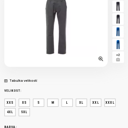
+2
Tabulka velikostí
VELIKOST:
XXS
XS
S
M
L
XL
XXL
XXXL
4XL
5XL
BARVA: