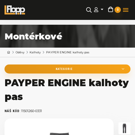
0
Montérkové
Oděvy
Kalhoty
PAYPER ENGINE kalhoty pas
KATEGORIE
PAYPER ENGINE kalhoty
pas
:
11501260-0331
NÁŠ KÓD