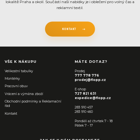
lokalitě Praha a okolí. Součástí naší nabídky je i oblečení pro volný čas a
reklamní textil.
KONTAKT
VŠE K NÁKUPU
MÁTE DOTAZ?
Velikostní tabulky
Prodej
777 778 776
Montérky
prodej@flopp.cz
Pracovní obuv
E-shop
727 821 631
Vrácení a výměna zboží
expedice@flopp.cz
Obchodní podmínky a Reklamační
řád
283 910 457
283 910 460
Kontakt
Pondělí až čtvrtek 7 - 18
Pátek 7 - 17