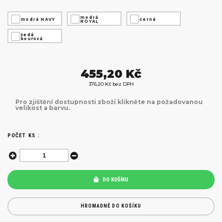
modrá
modrá NAVY
černá
ROYAL
šedá
kouřová
455,20 Kč
376,20 Kč bez DPH
Pro zjištění dostupnosti zboží klikněte na požadovanou
velikost a barvu.
POČET KS :
DO KOŠÍKU
HROMADNĚ DO KOŠÍKU