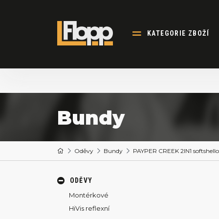
KATEGORIE ZBOŽÍ
Bundy
Oděvy
Bundy
PAYPER CREEK 2IN1 softshell
ODĚVY
Montérkové
HiVis reflexní