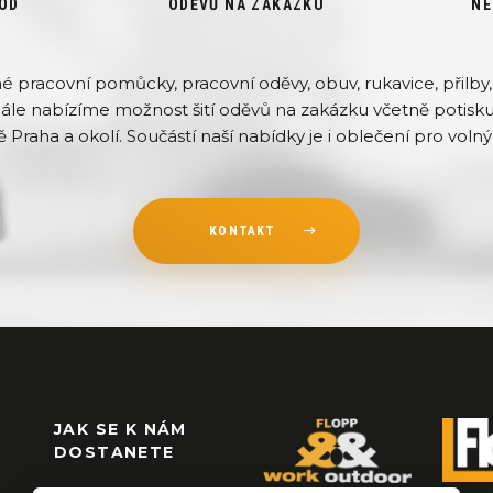
OD
ODĚVŮ NA ZAKÁZKU
NE
pracovní pomůcky, pracovní oděvy, obuv, rukavice, přilby, 
Dále nabízíme možnost šití oděvů na zakázku včetně potisku 
ě Praha a okolí. Součástí naší nabídky je i oblečení pro volný 
KONTAKT
JAK SE K NÁM
DOSTANETE