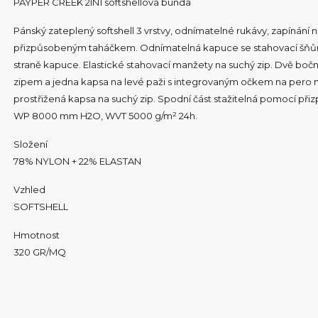
PAYPER CREEK 2IN1 softshellová bunda
Pánský zateplený softshell 3 vrstvy, odnímatelné rukávy, zapínání
přizpůsobeným taháčkem. Odnímatelná kapuce se stahovací šňůrko
straně kapuce. Elastické stahovací manžety na suchý zip. Dvě bočn
zipem a jedna kapsa na levé paži s integrovaným očkem na pero na 
prostřižená kapsa na suchý zip. Spodní část stažitelná pomocí př
WP 8000 mm H2O, WVT 5000 g/m² 24h.
Složení
78% NYLON + 22% ELASTAN
Vzhled
SOFTSHELL
Hmotnost
320 GR/MQ