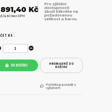
Pro zjištění
 891,40 Kč
dostupnosti
zboží klikněte na
požadovanou
63,14 Kč bez DPH
velikost a barvu.
ČET KS :
HROMADNĚ DO
DO KOŠÍKU
KOŠÍKU
Potřebuji poradit s
výběrem