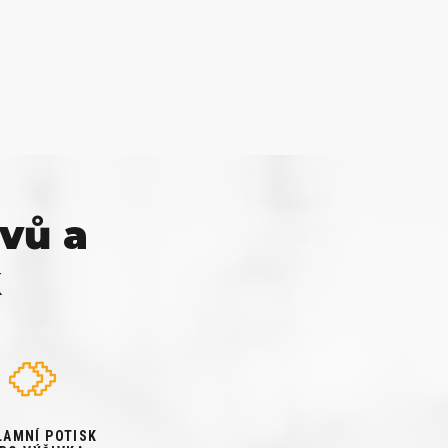
vů a
k
LAMNÍ POTISK