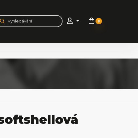
0
softshellová