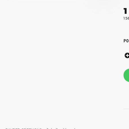
1
1 5
PO