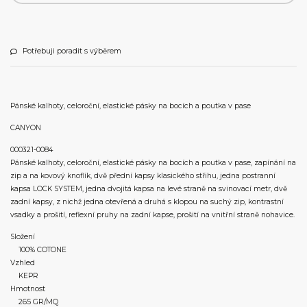
Potřebuji poradit s výběrem
Pánské kalhoty, celoroční, elastické pásky na bocích a poutka v pase
CANYON
000321-0084
Pánské kalhoty, celoroční, elastické pásky na bocích a poutka v pase, zapínání na
zip a na kovový knoflík, dvě přední kapsy klasického střihu, jedna postranní
kapsa LOCK SYSTEM, jedna dvojitá kapsa na levé straně na svinovací metr, dvě
zadní kapsy, z nichž jedna otevřená a druhá s klopou na suchý zip, kontrastní
vsadky a prošití, reflexní pruhy na zadní kapse, prošití na vnitřní straně nohavice.
Složení
100% COTONE
Vzhled
KEPR
Hmotnost
265 GR/MQ