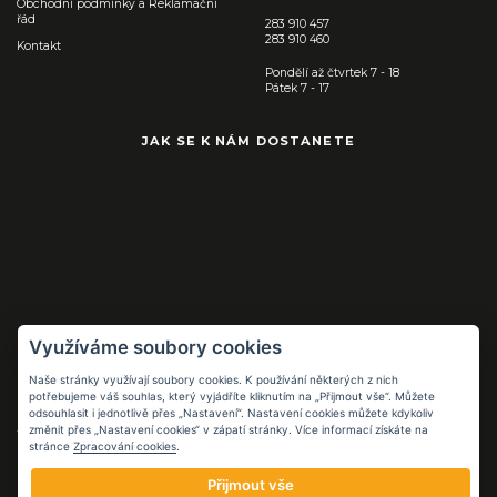
Obchodní podmínky a Reklamační
řád
283 910 457
283 910 460
Kontakt
Pondělí až čtvrtek 7 - 18
Pátek 7 - 17
JAK SE K NÁM DOSTANETE
Využíváme soubory cookies
Naše stránky využívají soubory cookies. K používání některých z nich
Pracovní pomůcky
potřebujeme váš souhlas, který vyjádříte kliknutím na „Přijmout vše“. Můžete
pro práci i volný
odsouhlasit i jednotlivě přes „Nastavení“. Nastavení cookies můžete kdykoliv
čas
změnit přes „Nastavení cookies“ v zápatí stránky. Více informací získáte na
stránce
Zpracování cookies
.
FB.COM/FLOPPCZ
Přijmout vše