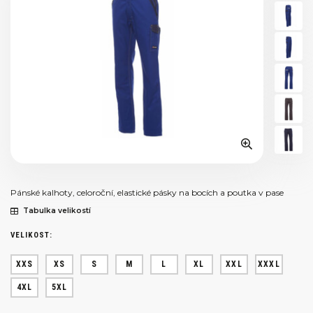
Pánské kalhoty, celoroční, elastické pásky na bocích a poutka v pase
Tabulka velikostí
VELIKOST:
XXS
XS
S
M
L
XL
XXL
XXXL
4XL
5XL