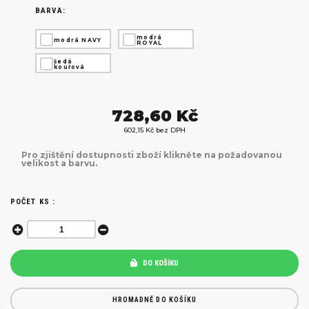
BARVA:
modrá
modrá NAVY
ROYAL
šedá
kouřová
728,60 Kč
602,15 Kč bez DPH
Pro zjištění dostupnosti zboží klikněte na požadovanou
velikost a barvu.
POČET KS :
DO KOŠÍKU
HROMADNĚ DO KOŠÍKU