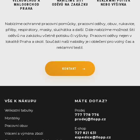
VELKOBCHOD A
NABÍZÍME ŠITÍ
REKLAMNÍ POTISK
MALOOBCHOD
ODĚVŮ NA ZAKÁZKU
NEBO VÝŠIVKA
PRAHA
Nabízíme ochranné pracovní pomůcky, pracovní oděvy, obuv, rukavice,
přilby, respirátory, masky, sluchátka a další. Dále nabízíme možnost šití
oděvů na zakázku včetně potisku či výšivky. Pracovní oděvy nejen v
lokalitě Praha a okolí. Součástí naší nabídky je i oblečení pro volný čas a
reklamní textil.
KONTAKT
VŠE K NÁKUPU
MÁTE DOTAZ?
Velikostní tabulky
Prodej
777 778 776
Montérky
prodej@flopp.cz
Pracovní obuv
E-shop
727 821 631
Vrácení a výměna zboží
expedice@flopp.cz