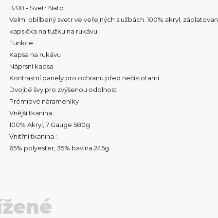
B310 - Svetr Nato
Velmi oblíbený svetr ve veřejných službách. 100% akryl, záplatova
kapsička na tužku na rukávu.
Funkce:
Kapsa na rukávu
Náprsní kapsa
Kontrastní panely pro ochranu před nečistotami
Dvojité švy pro zvýšenou odolnost
Prémiové nárameníky
Vnější tkanina :
100% Akryl, 7 Gauge 580g
Vnitřní tkanina :
65% polyester, 35% bavlna 245g
ížené