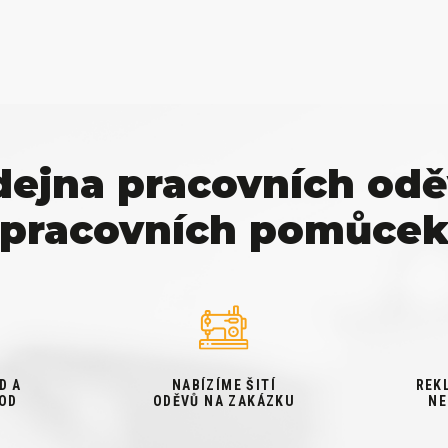
dejna pracovních odě
pracovních pomůce
D A
NABÍZÍME ŠITÍ
REK
OD
ODĚVŮ NA ZAKÁZKU
NE