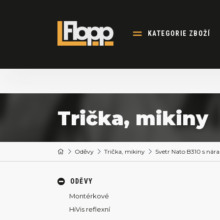
KATEGORIE ZBOŽÍ
Trička, mikiny
Oděvy
Trička, mikiny
Svetr Nato B310 s nár
ODĚVY
Montérkové
HiVis reflexní