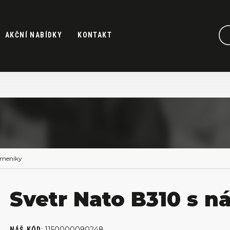
AKČNÍ NABÍDKY
KONTAKT
ameníky
Svetr Nato B310 s 
:
1150000090248
NÁŠ KÓD