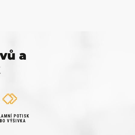
vů a
k
LAMNÍ POTISK
BO VÝŠIVKA