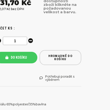
31,70 Kč
dostupnosti
zboží klikněte na
požadovanou
2,07 Kč bez DPH
velikost a barvu.
ČET KS :
HROMADNĚ DO
DO KOŠÍKU
KOŠÍKU
Potřebuji poradit s
výběrem
eriálu 65%polyester/35%bavlna