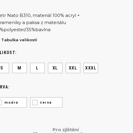
etr Nato B310, materiál 100% acryl +
rameníky a paksa z materiálu
%polyester/35%bavlna
Tabulka velikostí
LIKOST:
S
M
L
XL
XXL
XXXL
RVA:
modrá
černá
Pro zjištění