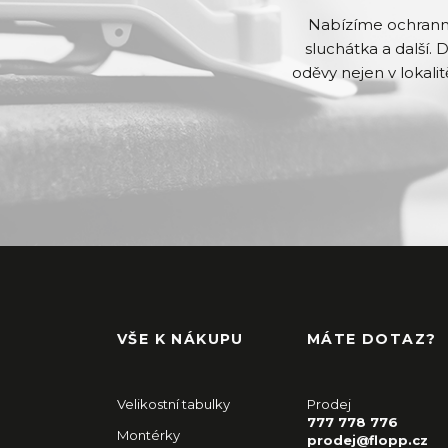
Nabízíme ochranné 
sluchátka a další. 
oděvy nejen v lokalit
VŠE K NÁKUPU
MÁTE DOTAZ?
Velikostní tabulky
Prodej
777 778 776
Montérky
prodej@flopp.cz