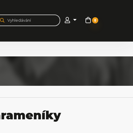
0
nárameníky