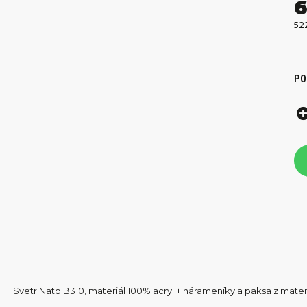
6
52
PO
Svetr Nato B310, materiál 100% acryl + nárameníky a paksa z mat