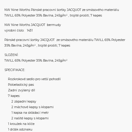
NW Nine Worths Pánské pracovní šortky JACQUOT ze směsového materiálu
TWILL 65% Polyester 35% Bavlna, 245g/m² , trojité prošití, 7 kapes
NW Nine Worths JACQUOT bermudy
výrobní číslo: 1431
Pánské pracovní šortky JACQUOT ze směsového materiálu TWILL 65% Polyester
35% Bavlna, 245g/m² , trojité prošití, 7 kapes
SLOŽENÍ:
TWILL 65% Polyester 35% Bavlna, 245g/m²
SPECIFIKACE:
Rozkrokové sedlo pro vetší pohodlí
Poloelastický pas
Zadní zvýšený díl
7 kapes:
2 západní kapsy
2 měchové kapsy s klopami
1 kapsa na skládací metr
2 našité kapsy s klopami
1 kroužek na klíče
1 držák odznaku