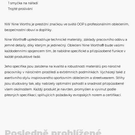
1 smyčka na nářadí
Trojité prošívání
NW Nine Worths je prestižní značkou ve světě OOP s profesionálním oblečením,
bezpečnostní obuví a doplňky.
Nine Worths® upřednostňuje technické materiály, základy pracovního oděvu a
jemné detaily, díky kterým je jedinečný. Oblečení Nine Worths® bude vašimi
každodenními spojencem tím, že nabídne specifické a přizpůsobené funkce v
každé produktové řadě.
Jeho specifika jsou založena na kvalitě a robustnosti materiálů pro náročné
pracovníky v náročném prostředí a extrémních podmínkách. Vycházejí také z
asertivního stylu inspirovaného sportovním oblečením a streetwearem. Střihy
jsou studovány tak, aby nabízely optimální pohodlí a snadnost přizpůsobené
všem okolnostem. Každý produkt je navržen, promyšlen a vyvinut podle
přesných specifikací, splňujících požadavky evropských norem a certifikací.
Posledně prohlížené