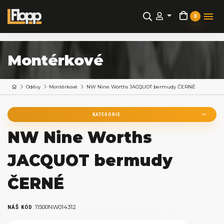
0
Montérkové
Oděvy
Montérkové
NW Nine Worths JACQUOT bermudy ČERNÉ
KATEGORIE
NW Nine Worths
JACQUOT bermudy
ČERNÉ
:
11500NW014312
NÁŠ KÓD