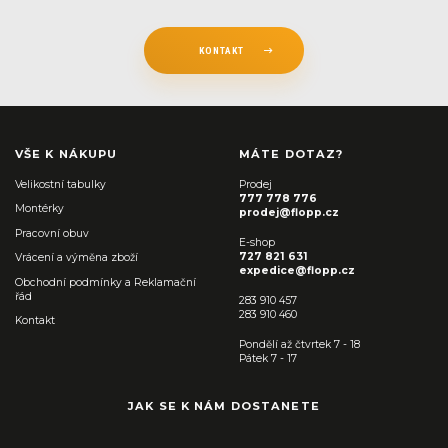
KONTAKT
VŠE K NÁKUPU
MÁTE DOTAZ?
Velikostní tabulky
Prodej
777 778 776
Montérky
prodej@flopp.cz
Pracovní obuv
E-shop
727 821 631
Vrácení a výměna zboží
expedice@flopp.cz
Obchodní podmínky a Reklamační
řád
283 910 457
283 910 460
Kontakt
Pondělí až čtvrtek 7 - 18
Pátek 7 - 17
JAK SE K NÁM DOSTANETE