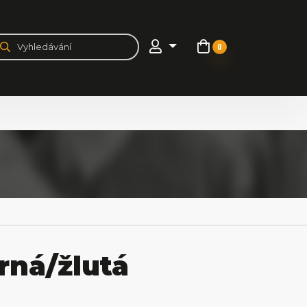
0
rná/žlutá