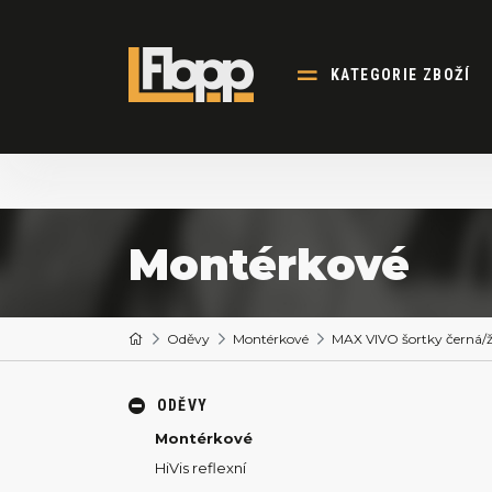
KATEGORIE ZBOŽÍ
Montérkové
Oděvy
Montérkové
MAX VIVO šortky černá/ž
ODĚVY
Montérkové
HiVis reflexní