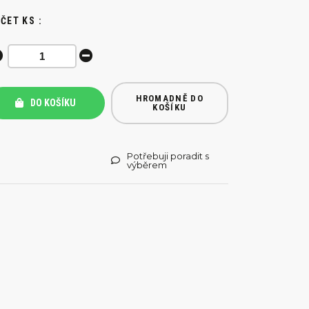
ČET KS :
HROMADNĚ DO
DO KOŠÍKU
KOŠÍKU
Potřebuji poradit s
výběrem