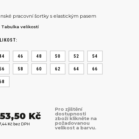
nské pracovní šortky s elastickým pasem
Tabulka velikostí
LIKOST:
44
46
48
50
52
54
56
58
60
62
64
66
68
Pro zjištění
53,50 Kč
dostupnosti
zboží klikněte na
požadovanou
7,44 Kč bez DPH
velikost a barvu.