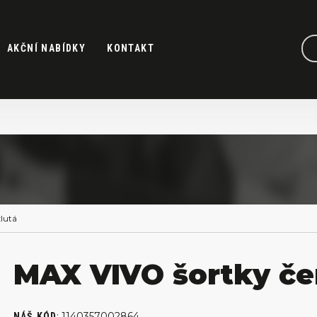
AKČNÍ NABÍDKY
KONTAKT
lutá
MAX VIVO šortky če
:
1140357002864
NÁŠ KÓD