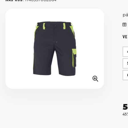
pá
VE
5
45