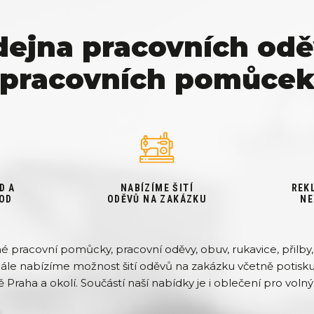
dejna pracovních odě
pracovních pomůce
D A
NABÍZÍME ŠITÍ
REK
OD
ODĚVŮ NA ZAKÁZKU
NE
pracovní pomůcky, pracovní oděvy, obuv, rukavice, přilby, 
Dále nabízíme možnost šití oděvů na zakázku včetně potisku 
ě Praha a okolí. Součástí naší nabídky je i oblečení pro volný 