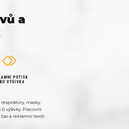
vů a
k
LAMNÍ POTISK
BO VÝŠIVKA
respirátory, masky,
či výšivky. Pracovní
čas a reklamní textil.