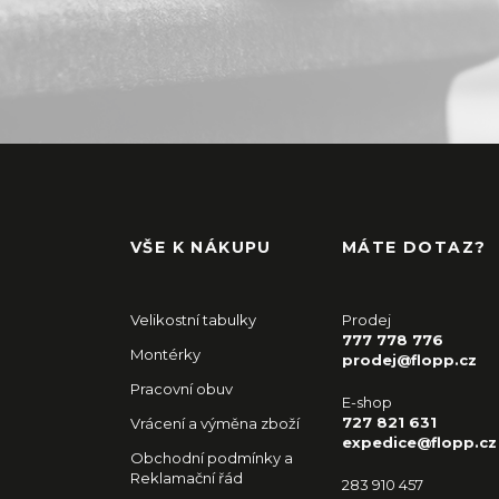
VŠE K NÁKUPU
MÁTE DOTAZ?
Velikostní tabulky
Prodej
777 778 776
Montérky
prodej@flopp.cz
Pracovní obuv
E-shop
727 821 631
Vrácení a výměna zboží
expedice@flopp.cz
Obchodní podmínky a
Reklamační řád
283 910 457