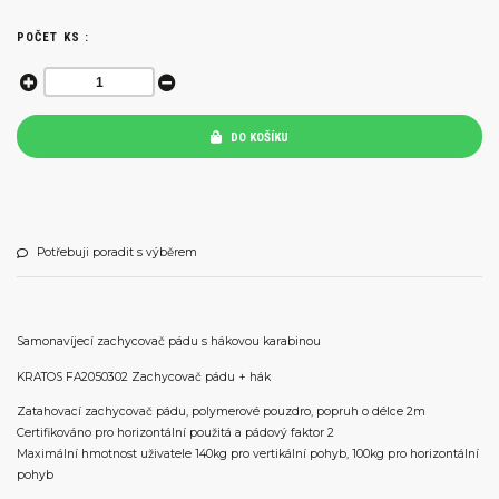
POČET KS :
DO KOŠÍKU
Potřebuji poradit s výběrem
Samonavíjecí zachycovač pádu s hákovou karabinou
KRATOS FA2050302 Zachycovač pádu + hák
Zatahovací zachycovač pádu, polymerové pouzdro, popruh o délce 2m
Certifikováno pro horizontální použitá a pádový faktor 2
Maximální hmotnost uživatele 140kg pro vertikální pohyb, 100kg pro horizontální
pohyb