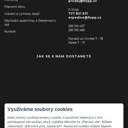
prodej@flopp.cz
Pracovní obuv
E-shop
727 821 631
Vrácení a výměna zboží
expedice@flopp.cz
Obchodní podmínky a Reklamační
řád
283 910 457
283 910 460
Kontakt
Pondělí až čtvrtek 7 - 18
Pátek 7 - 17
JAK SE K NÁM DOSTANETE
Využíváme soubory cookies
Naše stránky využívají soubory cookies. K používání některých z nich
Pracovní pomůcky
potřebujeme váš souhlas, který vyjádříte kliknutím na „Přijmout vše“. Můžete
pro práci i volný
odsouhlasit i jednotlivě přes „Nastavení“. Nastavení cookies můžete kdykoliv