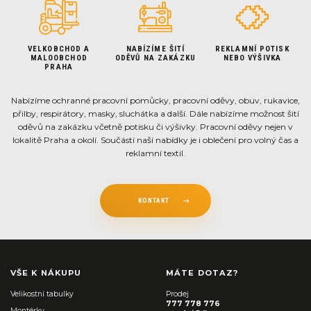
VELKOBCHOD A
NABÍZÍME ŠITÍ
REKLAMNÍ POTISK
MALOOBCHOD
ODĚVŮ NA ZAKÁZKU
NEBO VÝŠIVKA
PRAHA
Nabízíme ochranné pracovní pomůcky, pracovní oděvy, obuv, rukavice,
přilby, respirátory, masky, sluchátka a další. Dále nabízíme možnost šití
oděvů na zakázku včetně potisku či výšivky. Pracovní oděvy nejen v
lokalitě Praha a okolí. Součástí naší nabídky je i oblečení pro volný čas a
reklamní textil.
KONTAKT
VŠE K NÁKUPU
MÁTE DOTAZ?
Velikostní tabulky
Prodej
777 778 776
Montérky