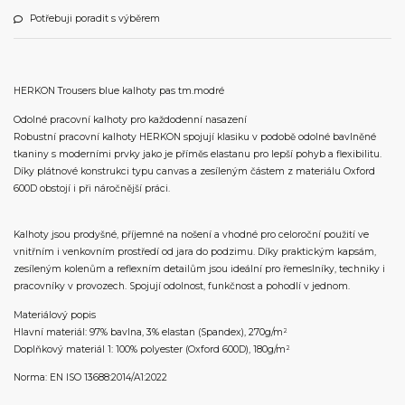
Potřebuji poradit s výběrem
HERKON Trousers blue kalhoty pas tm.modré
Odolné pracovní kalhoty pro každodenní nasazení
Robustní pracovní kalhoty HERKON spojují klasiku v podobě odolné bavlněné
tkaniny s moderními prvky jako je příměs elastanu pro lepší pohyb a flexibilitu.
Díky plátnové konstrukci typu canvas a zesíleným částem z materiálu Oxford
600D obstojí i při náročnější práci.
Kalhoty jsou prodyšné, příjemné na nošení a vhodné pro celoroční použití ve
vnitřním i venkovním prostředí od jara do podzimu. Díky praktickým kapsám,
zesíleným kolenům a reflexním detailům jsou ideální pro řemeslníky, techniky i
pracovníky v provozech. Spojují odolnost, funkčnost a pohodlí v jednom.
Materiálový popis
Hlavní materiál: 97% bavlna, 3% elastan (Spandex), 270g/m²
Doplňkový materiál 1: 100% polyester (Oxford 600D), 180g/m²
Norma: EN ISO 13688:2014/A1:2022