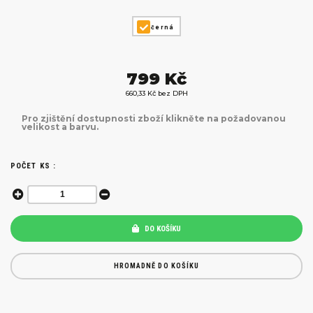
černá
799 Kč
660,33 Kč bez DPH
Pro zjištění dostupnosti zboží klikněte na požadovanou
velikost a barvu.
POČET KS :
DO KOŠÍKU
HROMADNĚ DO KOŠÍKU