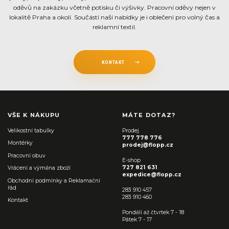
oděvů na zakázku včetně potisku či výšivky. Pracovní oděvy nejen v
lokalitě Praha a okolí. Součástí naší nabídky je i oblečení pro volný čas a
reklamní textil.
KONTAKT
VŠE K NÁKUPU
MÁTE DOTAZ?
Velikostní tabulky
Prodej
777 778 776
Montérky
prodej@flopp.cz
Pracovní obuv
E-shop
727 821 631
Vrácení a výměna zboží
expedice@flopp.cz
Obchodní podmínky a Reklamační
řád
283 910 457
283 910 460
Kontakt
Pondělí až čtvrtek 7 - 18
Pátek 7 - 17