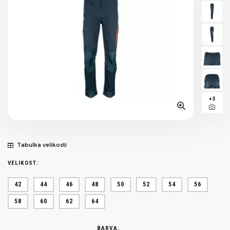
+3
Tabulka velikostí
VELIKOST:
42
44
46
48
50
52
54
56
58
60
62
64
BARVA: