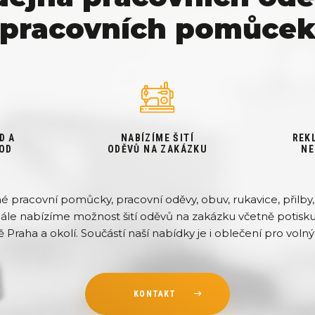
pracovních pomůce
D A
NABÍZÍME ŠITÍ
REK
OD
ODĚVŮ NA ZAKÁZKU
NE
pracovní pomůcky, pracovní oděvy, obuv, rukavice, přilby, 
Dále nabízíme možnost šití oděvů na zakázku včetně potisku 
ě Praha a okolí. Součástí naší nabídky je i oblečení pro volný 
KONTAKT