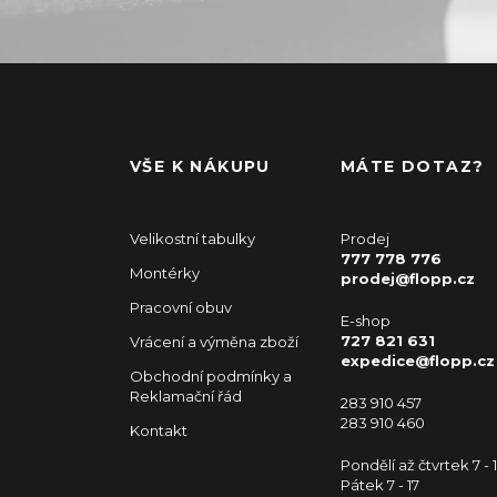
VŠE K NÁKUPU
MÁTE DOTAZ?
Velikostní tabulky
Prodej
777 778 776
Montérky
prodej@flopp.cz
Pracovní obuv
E-shop
727 821 631
Vrácení a výměna zboží
expedice@flopp.cz
Obchodní podmínky a
Reklamační řád
283 910 457
283 910 460
Kontakt
Pondělí až čtvrtek 7 - 
Pátek 7 - 17