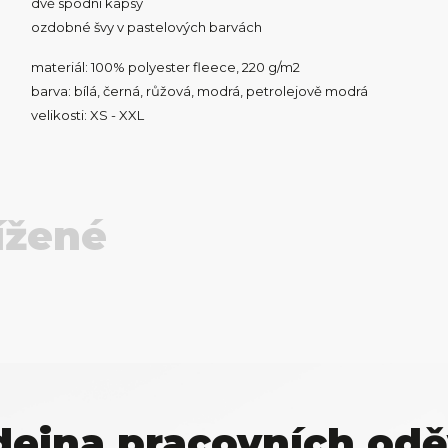
dvě spodní kapsy
ozdobné švy v pastelových barvách
materiál: 100% polyester fleece, 220 g/m2
barva: bílá, černá, růžová, modrá, petrolejově modrá
velikosti: XS - XXL
ížené
dejna pracovních odě