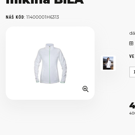
:
11400001H6313
NÁŠ KÓD
dá
VE
4
40