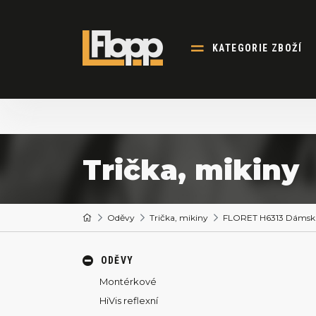
KATEGORIE ZBOŽÍ
Trička, mikiny
Oděvy
Trička, mikiny
FLORET H6313 Dámská
ODĚVY
Montérkové
HiVis reflexní