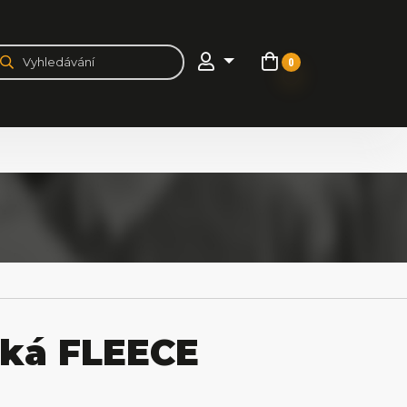
0
ká FLEECE