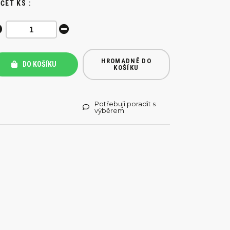
ČET KS :
HROMADNĚ DO
DO KOŠÍKU
KOŠÍKU
Potřebuji poradit s
výběrem