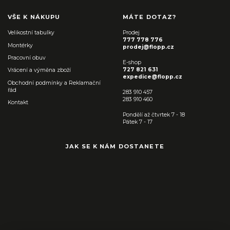
VŠE K NÁKUPU
MÁTE DOTAZ?
Velikostní tabulky
Prodej
777 778 776
Montérky
prodej@flopp.cz
Pracovní obuv
E-shop
727 821 631
Vrácení a výměna zboží
expedice@flopp.cz
Obchodní podmínky a Reklamační
řád
283 910 457
283 910 460
Kontakt
Pondělí až čtvrtek 7 - 18
Pátek 7 - 17
JAK SE K NÁM DOSTANETE