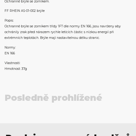
Ochranné brýle se zorníkem.
FF RHEIN AS-01-002 brýle
Popis:
Ochranné brýle se zorníkem třídy 1FT dle normy EN 166, jsou navrženy aby
ochránily zrak před nárazem rychle letících částic s nízkou energií při
extrémních teplotách. Brýle mají nastavitelnou délku stranic.
Normy:
EN 166
Vlastnosti:
Hmotnost: 37g
Posledně prohlížené