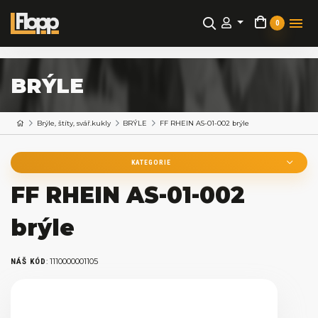
0
BRÝLE
Brýle, štíty, svář.kukly
BRÝLE
FF RHEIN AS-01-002 brýle
KATEGORIE
FF RHEIN AS-01-002
brýle
:
1110000001105
NÁŠ KÓD