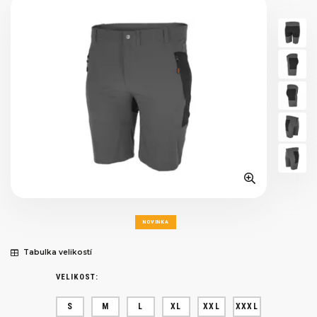
NOVINKA
Tabulka velikostí
VELIKOST:
S
M
L
XL
XXL
XXXL