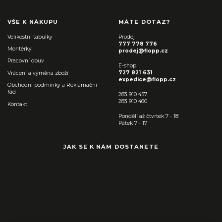
VŠE K NÁKUPU
MÁTE DOTAZ?
Velikostní tabulky
Prodej
777 778 776
Montérky
prodej@flopp.cz
Pracovní obuv
E-shop
727 821 631
Vrácení a výměna zboží
expedice@flopp.cz
Obchodní podmínky a Reklamační
řád
283 910 457
283 910 460
Kontakt
Pondělí až čtvrtek 7 - 18
Pátek 7 - 17
JAK SE K NÁM DOSTANETE