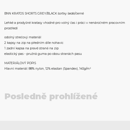
BNN KRATOS SHORTS GREY/BLACK šortky šedé/černé
Lehké a prodyšné kraťasy vhodné pro volný čas i práci v nenáročném pracovním
prostředí
odolný strečový materiál
2 kapsy na zip na předním díle nohavic
1 zadní kapsa na pravé straně na zip
elastický pas - pružná guma po obou stranách pasu
MATERIÁLOVÝ POPIS
Hlavní materiál: 88% nylon, 12% elastan (Spandex), 140g/m²
Posledně prohlížené