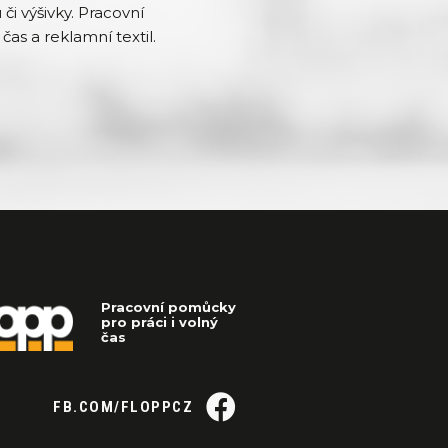
či výšivky. Pracovní
čas a reklamní textil.
Pracovní pomůcky
pro práci i volný
čas
FB.COM/FLOPPCZ