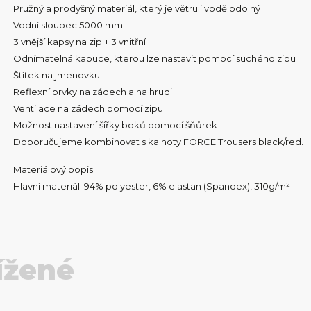
Pružný a prodyšný materiál, který je větru i vodě odolný
Vodní sloupec 5000 mm
3 vnější kapsy na zip + 3 vnitřní
Odnímatelná kapuce, kterou lze nastavit pomocí suchého zipu
Štítek na jmenovku
Reflexní prvky na zádech a na hrudi
Ventilace na zádech pomocí zipu
Možnost nastavení šířky boků pomocí šňůrek
Doporučujeme kombinovat s kalhoty FORCE Trousers black/red.
Materiálový popis
Hlavní materiál: 94% polyester, 6% elastan (Spandex), 310g/m²
ížené