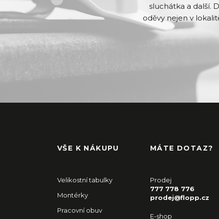
sluchátka a další. 
oděvy nejen v lokalit
VŠE K NÁKUPU
MÁTE DOTAZ?
Velikostní tabulky
Prodej
777 778 776
Montérky
prodej@flopp.cz
Pracovní obuv
E-shop