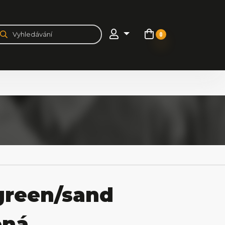
0
green/sand
ená