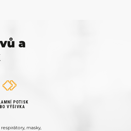
vů a
k
LAMNÍ POTISK
BO VÝŠIVKA
respirátory, masky,