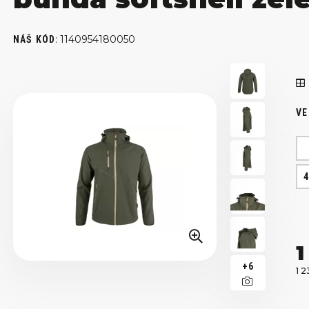
:
1140954180050
NÁŠ KÓD
VE
1
+6
1 