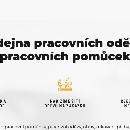
dejna pracovních odě
pracovních pomůce
D A
NABÍZÍME ŠITÍ
REK
OD
ODĚVŮ NA ZAKÁZKU
NE
pracovní pomůcky, pracovní oděvy, obuv, rukavice, přilby, 