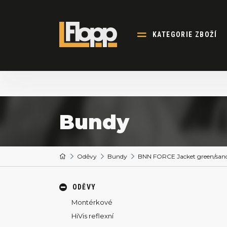
KATEGORIE ZBOŽÍ
Bundy
Oděvy
Bundy
BNN FORCE Jacket green/sand 
ODĚVY
Montérkové
HiVis reflexní