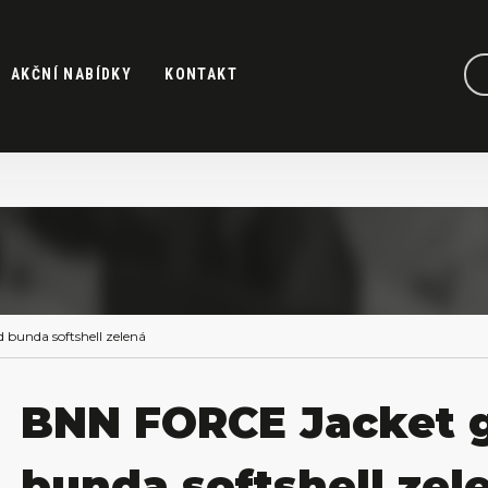
AKČNÍ NABÍDKY
KONTAKT
bunda softshell zelená
BNN FORCE Jacket 
bunda softshell zel