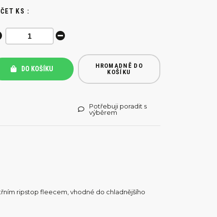
ČET KS :
HROMADNĚ DO
DO KOŠÍKU
KOŠÍKU
Potřebuji poradit s
výběrem
nitřním ripstop fleecem, vhodné do chladnějšího