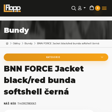
0
Bundy
Oděvy
Bundy
BNN FORCE Jacket black/red bunda softshell černá
KATEGORIE
BNN FORCE Jacket
black/red bunda
softshell černá
:
1140953180063
NÁŠ KÓD