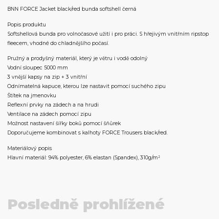
BNN FORCE Jacket black/red bunda softshell černá
Popis produktu
Softshellová bunda pro volnočasové užití i pro práci. S hřejivým vnitřním ripstop
fleecem, vhodné do chladnějšího počasí.
Pružný a prodyšný materiál, který je větru i vodě odolný
Vodní sloupec 5000 mm
3 vnější kapsy na zip + 3 vnitřní
Odnímatelná kapuce, kterou lze nastavit pomocí suchého zipu
Štítek na jmenovku
Reflexní prvky na zádech a na hrudi
Ventilace na zádech pomocí zipu
Možnost nastavení šířky boků pomocí šňůrek
Doporučujeme kombinovat s kalhoty FORCE Trousers black/red.
Materiálový popis
Hlavní materiál: 94% polyester, 6% elastan (Spandex), 310g/m²
Posledně prohlížené