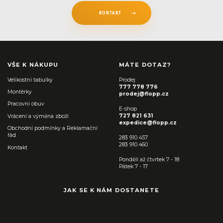
KONTAKT
VŠE K NÁKUPU
MÁTE DOTAZ?
Velikostní tabulky
Prodej
777 778 776
Montérky
prodej@flopp.cz
Pracovní obuv
E-shop
727 821 631
Vrácení a výměna zboží
expedice@flopp.cz
Obchodní podmínky a Reklamační
řád
283 910 457
283 910 460
Kontakt
Pondělí až čtvrtek 7 - 18
Pátek 7 - 17
JAK SE K NÁM DOSTANETE