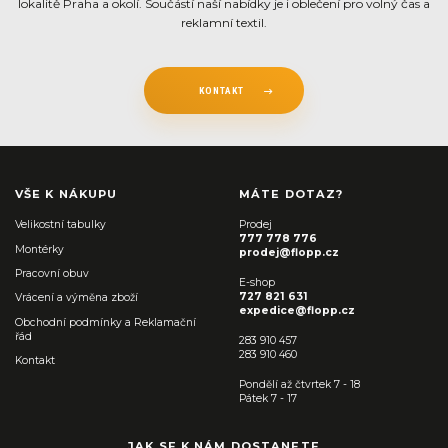
lokalitě Praha a okolí. Součástí naší nabídky je i oblečení pro volný čas a
reklamní textil.
KONTAKT
VŠE K NÁKUPU
MÁTE DOTAZ?
Velikostní tabulky
Prodej
777 778 776
Montérky
prodej@flopp.cz
Pracovní obuv
E-shop
727 821 631
Vrácení a výměna zboží
expedice@flopp.cz
Obchodní podmínky a Reklamační
řád
283 910 457
283 910 460
Kontakt
Pondělí až čtvrtek 7 - 18
Pátek 7 - 17
JAK SE K NÁM DOSTANETE