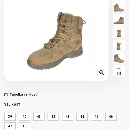
+4
Tabulka velikostí
VELIKOST:
39
40
41
42
43
44
45
46
47
48