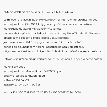
BNN CONDOR O2 NM Sand Boot obuv poloholeň.písková
Velmi odolná, pracovní poloholeňová obuv, jejímiž hlavními přednostmi jsou:
vrchový materiál (OXFORD) boty je odolný vůči mechanickému poškození
jednoduchá údržba díky snadné omyvatelnosti
dobrá stabilita při všech pohybových aktivitách zajištěná TPU stabilizátorem v
oblasti paty a podešví s protiskluzovou SRC vlastností
je omezen vznik otlaků díky výraznému vnitřnímu polstrování
pohodlí při dlouhodobém nošení - absorpce nárazů v oblasti paty
díky své odlehčené konstrukci je zvláště vhodná pro nošení v teplejších měsících
Tato obuv je určena pro univerzální použití při výkonu služby i pro běžné nošení
Materiálový popis
vrchový materiál: Mikrovlákno + OXFORD nylon
podšívka: textilie sandwich MESH
stélka: ABSORBA XTR
podešev: CRONUS XTR PU/PU
Norma: EN ISO 20347:2022 O2 SR FO, EN ISO 20347:2022/A1:2024