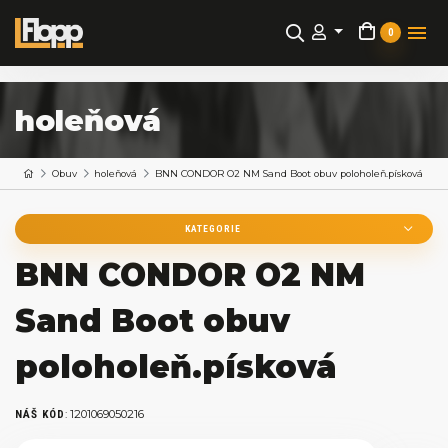
0
holeňová
Obuv
holeňová
BNN CONDOR O2 NM Sand Boot obuv poloholeň.písková
KATEGORIE
BNN CONDOR O2 NM
Sand Boot obuv
poloholeň.písková
:
1201069050216
NÁŠ KÓD