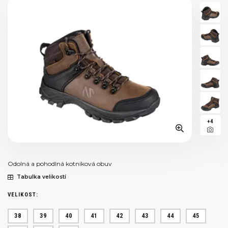
+4
Odolná a pohodlná kotníková obuv
Tabulka velikostí
VELIKOST:
38
39
40
41
42
43
44
45