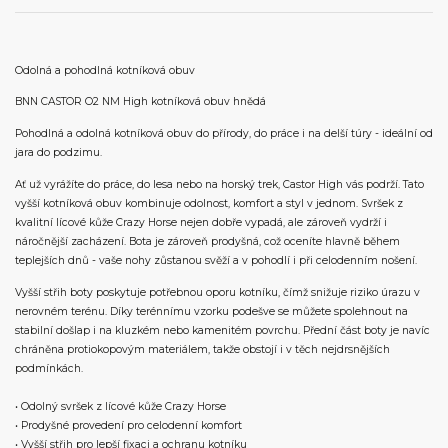
Odolná a pohodlná kotníková obuv
BNN CASTOR O2 NM High kotníková obuv hnědá
Pohodlná a odolná kotníková obuv do přírody, do práce i na delší túry - ideální od
jara do podzimu.
Ať už vyrážíte do práce, do lesa nebo na horský trek, Castor High vás podrží. Tato
vyšší kotníková obuv kombinuje odolnost, komfort a styl v jednom. Svršek z
kvalitní lícové kůže Crazy Horse nejen dobře vypadá, ale zároveň vydrží i
náročnější zacházení. Bota je zároveň prodyšná, což oceníte hlavně během
teplejších dnů - vaše nohy zůstanou svěží a v pohodlí i při celodenním nošení.
Vyšší střih boty poskytuje potřebnou oporu kotníku, čímž snižuje riziko úrazu v
nerovném terénu. Díky terénnímu vzorku podešve se můžete spolehnout na
stabilní došlap i na kluzkém nebo kamenitém povrchu. Přední část boty je navíc
chráněna protiokopovým materiálem, takže obstojí i v těch nejdrsnějších
podmínkách.
• Odolný svršek z lícové kůže Crazy Horse
• Prodyšné provedení pro celodenní komfort
• Vyšší střih pro lepší fixaci a ochranu kotníku