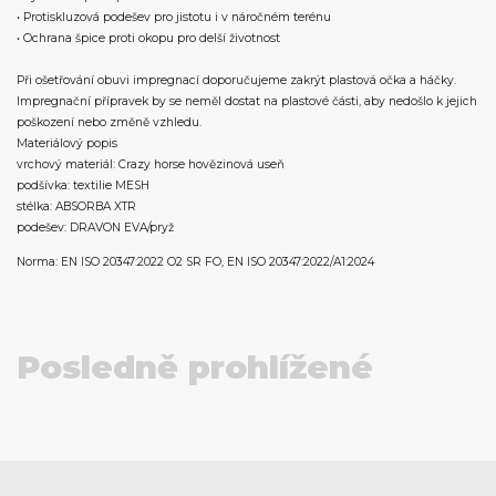
• Protiskluzová podešev pro jistotu i v náročném terénu
• Ochrana špice proti okopu pro delší životnost
Při ošetřování obuvi impregnací doporučujeme zakrýt plastová očka a háčky.
Impregnační přípravek by se neměl dostat na plastové části, aby nedošlo k jejich
poškození nebo změně vzhledu.
Materiálový popis
vrchový materiál: Crazy horse hovězinová useň
podšívka: textilie MESH
stélka: ABSORBA XTR
podešev: DRAVON EVA/pryž
Norma: EN ISO 20347:2022 O2 SR FO, EN ISO 20347:2022/A1:2024
Posledně prohlížené