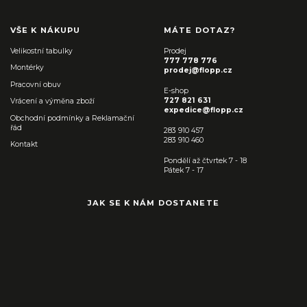
VŠE K NÁKUPU
MÁTE DOTAZ?
Velikostní tabulky
Prodej
777 778 776
Montérky
prodej@flopp.cz
Pracovní obuv
E-shop
727 821 631
Vrácení a výměna zboží
expedice@flopp.cz
Obchodní podmínky a Reklamační
řád
283 910 457
283 910 460
Kontakt
Pondělí až čtvrtek 7 - 18
Pátek 7 - 17
JAK SE K NÁM DOSTANETE