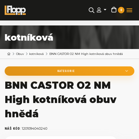
0
kotníková
Obuv
kotníková
BNN CASTOR O2 NM High kotníková obuv hnědá
KATEGORIE
BNN CASTOR O2 NM
High kotníková obuv
hnědá
:
1201094040240
NÁŠ KÓD